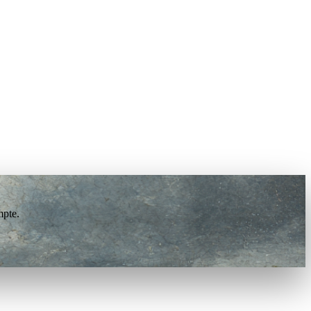
mpte.