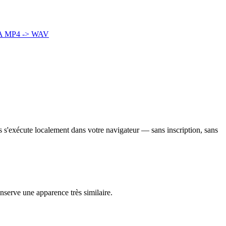
A
MP4 -> WAV
us s'exécute localement dans votre navigateur — sans inscription, sans
onserve une apparence très similaire.