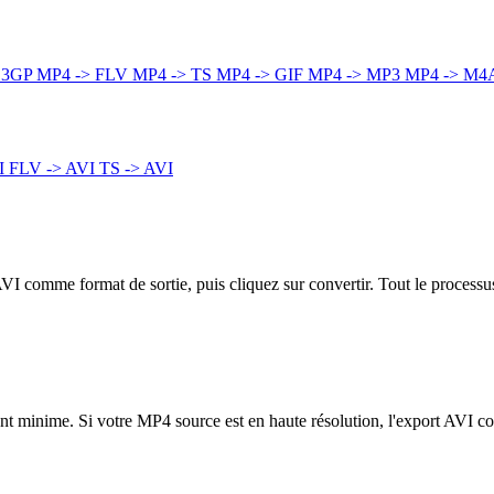
 3GP
MP4 -> FLV
MP4 -> TS
MP4 -> GIF
MP4 -> MP3
MP4 -> M4
I
FLV -> AVI
TS -> AVI
AVI comme format de sortie, puis cliquez sur convertir. Tout le process
ment minime. Si votre MP4 source est en haute résolution, l'export AVI c