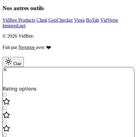
Nos autres outils
VidBee Products
Clipii
GeoChecker
Viora
BoTab
VidVerse
lmspeed.net
© 2026 VidBee.
Fait par
Nexmoe
avec ❤️
Clair
Required
How do you like this tool?
Rating options