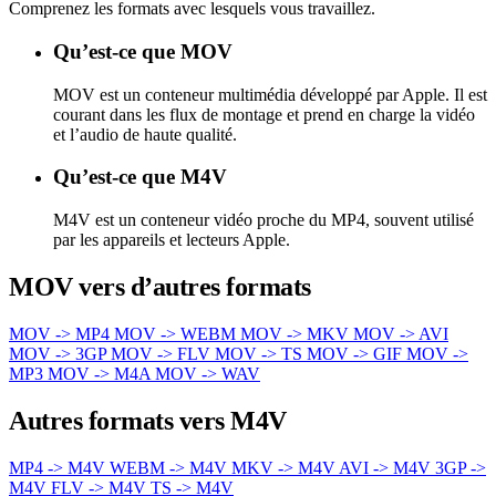
Comprenez les formats avec lesquels vous travaillez.
Qu’est-ce que MOV
MOV est un conteneur multimédia développé par Apple. Il est
courant dans les flux de montage et prend en charge la vidéo
et l’audio de haute qualité.
Qu’est-ce que M4V
M4V est un conteneur vidéo proche du MP4, souvent utilisé
par les appareils et lecteurs Apple.
MOV vers d’autres formats
MOV -> MP4
MOV -> WEBM
MOV -> MKV
MOV -> AVI
MOV -> 3GP
MOV -> FLV
MOV -> TS
MOV -> GIF
MOV ->
MP3
MOV -> M4A
MOV -> WAV
Autres formats vers M4V
MP4 -> M4V
WEBM -> M4V
MKV -> M4V
AVI -> M4V
3GP ->
M4V
FLV -> M4V
TS -> M4V