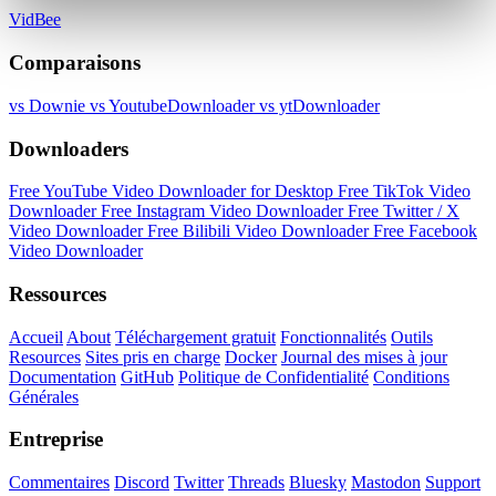
VidBee
Comparaisons
vs Downie
vs YoutubeDownloader
vs ytDownloader
Downloaders
Free YouTube Video Downloader for Desktop
Free TikTok Video
Downloader
Free Instagram Video Downloader
Free Twitter / X
Video Downloader
Free Bilibili Video Downloader
Free Facebook
Video Downloader
Ressources
Accueil
About
Téléchargement gratuit
Fonctionnalités
Outils
Resources
Sites pris en charge
Docker
Journal des mises à jour
Documentation
GitHub
Politique de Confidentialité
Conditions
Générales
Entreprise
Commentaires
Discord
Twitter
Threads
Bluesky
Mastodon
Support