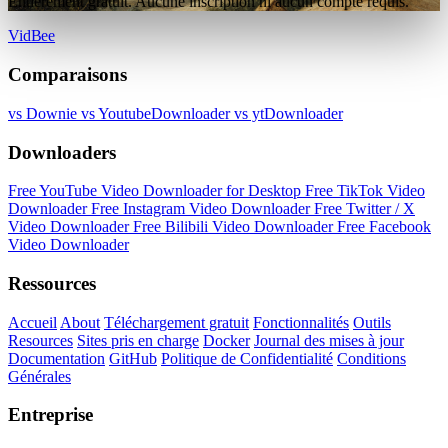
Entièrement gratuit. Aucune inscription ni aucun compte requis.
VidBee
Comparaisons
vs Downie
vs YoutubeDownloader
vs ytDownloader
Downloaders
Free YouTube Video Downloader for Desktop
Free TikTok Video
Downloader
Free Instagram Video Downloader
Free Twitter / X
Video Downloader
Free Bilibili Video Downloader
Free Facebook
Video Downloader
Ressources
Accueil
About
Téléchargement gratuit
Fonctionnalités
Outils
Resources
Sites pris en charge
Docker
Journal des mises à jour
Documentation
GitHub
Politique de Confidentialité
Conditions
Générales
Entreprise