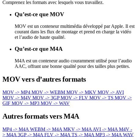
Comprenez les formats avec lesquels vous travaillez.
Qu’est-ce que MOV
MOV est un conteneur multimédia développé par Apple. Il est
courant dans les flux de montage et prend en charge la vidéo
et l’audio de haute qualité.
Qu’est-ce que M4A
M4A est un conteneur audio couramment utilisé pour l’audio
AAC, offrant une bonne qualité pour des tailles plus petites.
MOV vers d’autres formats
MOV -> MP4
MOV -> WEBM
MOV -> MKV
MOV -> AVI
MOV -> M4V
MOV -> 3GP
MOV -> FLV
MOV -> TS
MOV ->
GIF
MOV -> MP3
MOV -> WAV
Autres formats vers M4A
MP4 -> M4A
WEBM -> M4A
MKV -> M4A
AVI -> M4A
M4V -
> M4A
3GP -> M4A
FLV -> M4A
TS -> M4A
MP3 -> M4A
WAV