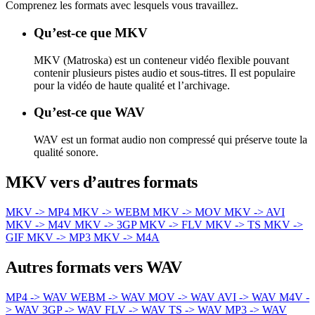
Comprenez les formats avec lesquels vous travaillez.
Qu’est-ce que MKV
MKV (Matroska) est un conteneur vidéo flexible pouvant
contenir plusieurs pistes audio et sous-titres. Il est populaire
pour la vidéo de haute qualité et l’archivage.
Qu’est-ce que WAV
WAV est un format audio non compressé qui préserve toute la
qualité sonore.
MKV vers d’autres formats
MKV -> MP4
MKV -> WEBM
MKV -> MOV
MKV -> AVI
MKV -> M4V
MKV -> 3GP
MKV -> FLV
MKV -> TS
MKV ->
GIF
MKV -> MP3
MKV -> M4A
Autres formats vers WAV
MP4 -> WAV
WEBM -> WAV
MOV -> WAV
AVI -> WAV
M4V -
> WAV
3GP -> WAV
FLV -> WAV
TS -> WAV
MP3 -> WAV