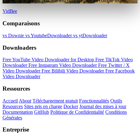
Entièrement gratuit. Aucune inscription ni aucun compte requis.
VidBee
Comparaisons
vs Downie
vs YoutubeDownloader
vs ytDownloader
Downloaders
Free YouTube Video Downloader for Desktop
Free TikTok Video
Downloader
Free Instagram Video Downloader
Free Twitter / X
Video Downloader
Free Bilibili Video Downloader
Free Facebook
Video Downloader
Ressources
Accueil
About
Téléchargement gratuit
Fonctionnalités
Outils
Resources
Sites pris en charge
Docker
Journal des mises à jour
Documentation
GitHub
Politique de Confidentialité
Conditions
Générales
Entreprise