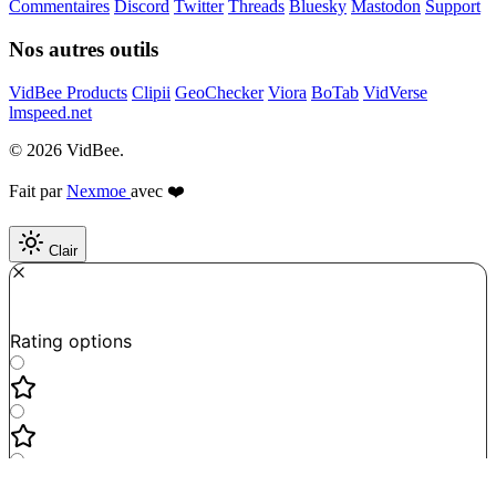
Commentaires
Discord
Twitter
Threads
Bluesky
Mastodon
Support
Nos autres outils
VidBee Products
Clipii
GeoChecker
Viora
BoTab
VidVerse
lmspeed.net
© 2026 VidBee.
Fait par
Nexmoe
avec ❤️
Clair
Required
How do you like this tool?
Rating options