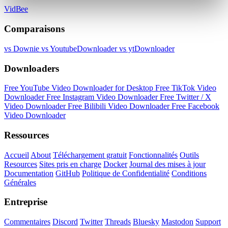
VidBee
Comparaisons
vs Downie
vs YoutubeDownloader
vs ytDownloader
Downloaders
Free YouTube Video Downloader for Desktop
Free TikTok Video
Downloader
Free Instagram Video Downloader
Free Twitter / X
Video Downloader
Free Bilibili Video Downloader
Free Facebook
Video Downloader
Ressources
Accueil
About
Téléchargement gratuit
Fonctionnalités
Outils
Resources
Sites pris en charge
Docker
Journal des mises à jour
Documentation
GitHub
Politique de Confidentialité
Conditions
Générales
Entreprise
Commentaires
Discord
Twitter
Threads
Bluesky
Mastodon
Support