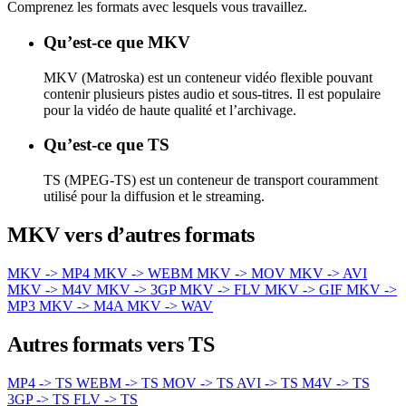
Comprenez les formats avec lesquels vous travaillez.
Qu’est-ce que MKV
MKV (Matroska) est un conteneur vidéo flexible pouvant
contenir plusieurs pistes audio et sous-titres. Il est populaire
pour la vidéo de haute qualité et l’archivage.
Qu’est-ce que TS
TS (MPEG-TS) est un conteneur de transport couramment
utilisé pour la diffusion et le streaming.
MKV vers d’autres formats
MKV -> MP4
MKV -> WEBM
MKV -> MOV
MKV -> AVI
MKV -> M4V
MKV -> 3GP
MKV -> FLV
MKV -> GIF
MKV ->
MP3
MKV -> M4A
MKV -> WAV
Autres formats vers TS
MP4 -> TS
WEBM -> TS
MOV -> TS
AVI -> TS
M4V -> TS
3GP -> TS
FLV -> TS