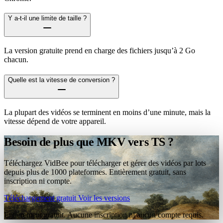
Y a-t-il une limite de taille ?
La version gratuite prend en charge des fichiers jusqu’à 2 Go
chacun.
Quelle est la vitesse de conversion ?
La plupart des vidéos se terminent en moins d’une minute, mais la
vitesse dépend de votre appareil.
Besoin de plus que MKV vers TS ?
Téléchargez VidBee pour télécharger et gérer des vidéos par lots
depuis plus de 1000 plateformes. Entièrement gratuit, sans
inscription ni compte.
Téléchargement gratuit
Voir les versions
Entièrement gratuit. Aucune inscription ni aucun compte requis.