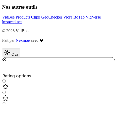
Nos autres outils
VidBee Products
Clipii
GeoChecker
Viora
BoTab
VidVerse
lmspeed.net
© 2026 VidBee.
Fait par
Nexmoe
avec ❤️
Clair
Required
How do you like this tool?
Rating options