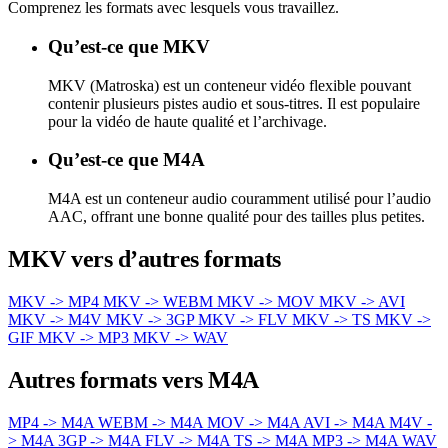
Comprenez les formats avec lesquels vous travaillez.
Qu’est-ce que MKV
MKV (Matroska) est un conteneur vidéo flexible pouvant
contenir plusieurs pistes audio et sous-titres. Il est populaire
pour la vidéo de haute qualité et l’archivage.
Qu’est-ce que M4A
M4A est un conteneur audio couramment utilisé pour l’audio
AAC, offrant une bonne qualité pour des tailles plus petites.
MKV vers d’autres formats
MKV -> MP4
MKV -> WEBM
MKV -> MOV
MKV -> AVI
MKV -> M4V
MKV -> 3GP
MKV -> FLV
MKV -> TS
MKV ->
GIF
MKV -> MP3
MKV -> WAV
Autres formats vers M4A
MP4 -> M4A
WEBM -> M4A
MOV -> M4A
AVI -> M4A
M4V -
> M4A
3GP -> M4A
FLV -> M4A
TS -> M4A
MP3 -> M4A
WAV