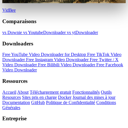
Entièrement gratuit. Aucune inscription ni aucun compte requis.
VidBee
Comparaisons
vs Downie
vs YoutubeDownloader
vs ytDownloader
Downloaders
Free YouTube Video Downloader for Desktop
Free TikTok Video
Downloader
Free Instagram Video Downloader
Free Twitter / X
Video Downloader
Free Bilibili Video Downloader
Free Facebook
Video Downloader
Ressources
Accueil
About
Téléchargement gratuit
Fonctionnalités
Outils
Resources
Sites pris en charge
Docker
Journal des mises à jour
Documentation
GitHub
Politique de Confidentialité
Conditions
Générales
Entreprise