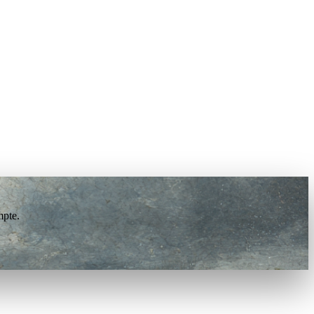
mpte.