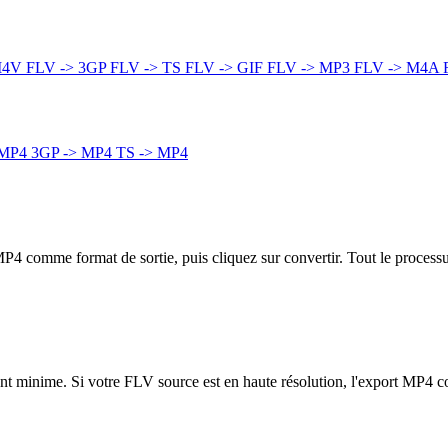
M4V
FLV -> 3GP
FLV -> TS
FLV -> GIF
FLV -> MP3
FLV -> M4A
 MP4
3GP -> MP4
TS -> MP4
MP4 comme format de sortie, puis cliquez sur convertir. Tout le process
ment minime. Si votre FLV source est en haute résolution, l'export MP4 c