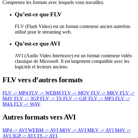
Comprenez les formats avec lesquels vous travaillez.
Qu’est-ce que FLV
FLV (Flash Video) est un format conteneur ancien autrefois
utilisé pour le streaming web.
Qu’est-ce que AVI
AVI (Audio Video Interleave) est un format conteneur vidéo
classique de Microsoft. Il est largement compatible avec les
logiciels et lecteurs anciens.
FLV vers d’autres formats
FLV -> MP4
FLV -> WEBM
FLV -> MOV
FLV -> MKV
FLV ->
M4V
FLV -> 3GP
FLV -> TS
FLV -> GIF
FLV -> MP3
FLV ->
M4A
FLV -> WAV
Autres formats vers AVI
MP4 -> AVI
WEBM -> AVI
MOV -> AVI
MKV -> AVI
M4V ->
AVI
3GP -> AVI
TS -> AVI