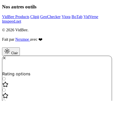
Nos autres outils
VidBee Products
Clipii
GeoChecker
Viora
BoTab
VidVerse
lmspeed.net
© 2026 VidBee.
Fait par
Nexmoe
avec ❤️
Clair
Required
How do you like this tool?
Rating options