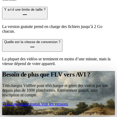
Y a-t-il une limite de taille ?
La version gratuite prend en charge des fichiers jusqu’à 2 Go
chacun.
Quelle est la vitesse de conversion ?
La plupart des vidéos se terminent en moins d’une minute, mais la
vitesse dépend de votre appareil.
Besoin de plus que FLV vers AVI ?
Téléchargez VidBee pour télécharger et gérer des vidéos par lots
depuis plus de 1000 plateformes. Entièrement gratuit, sans
inscription ni compte.
Téléchargement gratuit
Voir les versions
Entièrement gratuit. Aucune inscription ni aucun compte requis.