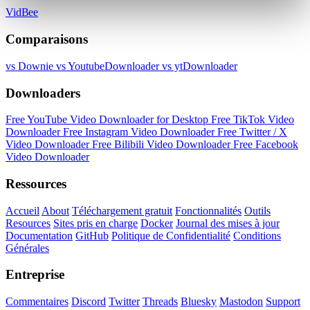
VidBee
Comparaisons
vs Downie
vs YoutubeDownloader
vs ytDownloader
Downloaders
Free YouTube Video Downloader for Desktop
Free TikTok Video
Downloader
Free Instagram Video Downloader
Free Twitter / X
Video Downloader
Free Bilibili Video Downloader
Free Facebook
Video Downloader
Ressources
Accueil
About
Téléchargement gratuit
Fonctionnalités
Outils
Resources
Sites pris en charge
Docker
Journal des mises à jour
Documentation
GitHub
Politique de Confidentialité
Conditions
Générales
Entreprise
Commentaires
Discord
Twitter
Threads
Bluesky
Mastodon
Support