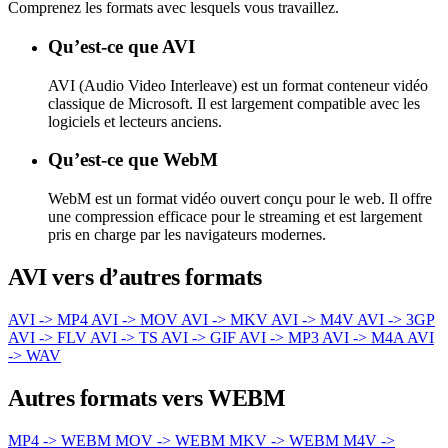
Comprenez les formats avec lesquels vous travaillez.
Qu’est-ce que AVI
AVI (Audio Video Interleave) est un format conteneur vidéo
classique de Microsoft. Il est largement compatible avec les
logiciels et lecteurs anciens.
Qu’est-ce que WebM
WebM est un format vidéo ouvert conçu pour le web. Il offre
une compression efficace pour le streaming et est largement
pris en charge par les navigateurs modernes.
AVI vers d’autres formats
AVI -> MP4
AVI -> MOV
AVI -> MKV
AVI -> M4V
AVI -> 3GP
AVI -> FLV
AVI -> TS
AVI -> GIF
AVI -> MP3
AVI -> M4A
AVI
-> WAV
Autres formats vers WEBM
MP4 -> WEBM
MOV -> WEBM
MKV -> WEBM
M4V ->