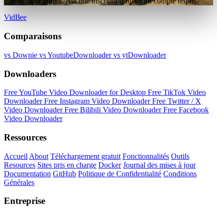
Entièrement gratuit. Aucune inscription ni aucun compte requis.
VidBee
Comparaisons
vs Downie
vs YoutubeDownloader
vs ytDownloader
Downloaders
Free YouTube Video Downloader for Desktop
Free TikTok Video
Downloader
Free Instagram Video Downloader
Free Twitter / X
Video Downloader
Free Bilibili Video Downloader
Free Facebook
Video Downloader
Ressources
Accueil
About
Téléchargement gratuit
Fonctionnalités
Outils
Resources
Sites pris en charge
Docker
Journal des mises à jour
Documentation
GitHub
Politique de Confidentialité
Conditions
Générales
Entreprise