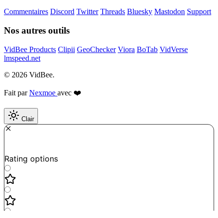
Commentaires
Discord
Twitter
Threads
Bluesky
Mastodon
Support
Nos autres outils
VidBee Products
Clipii
GeoChecker
Viora
BoTab
VidVerse
lmspeed.net
© 2026 VidBee.
Fait par
Nexmoe
avec ❤️
Clair
Required
How do you like this tool?
Rating options