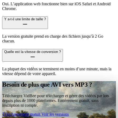
Oui. L’application web fonctionne bien sur iOS Safari et Android
Chrome.
Y a-t-il une limite de taille ?
La version gratuite prend en charge des fichiers jusqu’à 2 Go
chacun.
Quelle est la vitesse de conversion ?
La plupart des vidéos se terminent en moins d’une minute, mais la
vitesse dépend de votre appareil.
Besoin de plus que AVI vers MP3 ?
Téléchargez VidBee pour télécharger et gérer des vidéos par lots
depuis plus de 1000 plateformes. Entièrement gratuit, sans
inscription ni compte.
Téléchargement gratuit
Voir les versions