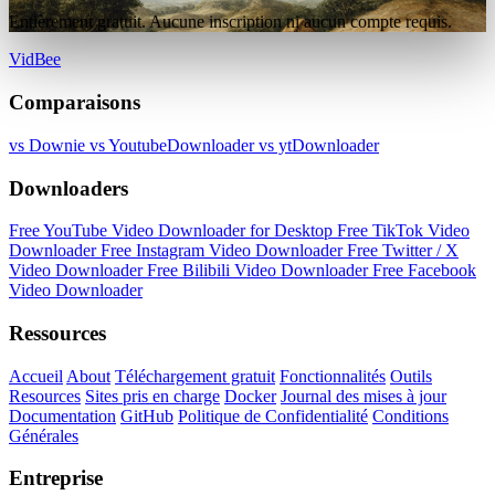
Entièrement gratuit. Aucune inscription ni aucun compte requis.
VidBee
Comparaisons
vs Downie
vs YoutubeDownloader
vs ytDownloader
Downloaders
Free YouTube Video Downloader for Desktop
Free TikTok Video
Downloader
Free Instagram Video Downloader
Free Twitter / X
Video Downloader
Free Bilibili Video Downloader
Free Facebook
Video Downloader
Ressources
Accueil
About
Téléchargement gratuit
Fonctionnalités
Outils
Resources
Sites pris en charge
Docker
Journal des mises à jour
Documentation
GitHub
Politique de Confidentialité
Conditions
Générales
Entreprise