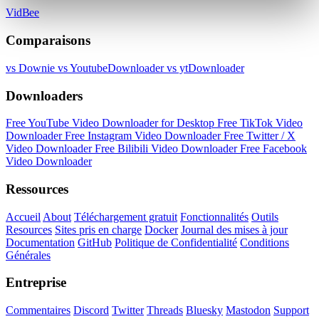
VidBee
Comparaisons
vs Downie
vs YoutubeDownloader
vs ytDownloader
Downloaders
Free YouTube Video Downloader for Desktop
Free TikTok Video
Downloader
Free Instagram Video Downloader
Free Twitter / X
Video Downloader
Free Bilibili Video Downloader
Free Facebook
Video Downloader
Ressources
Accueil
About
Téléchargement gratuit
Fonctionnalités
Outils
Resources
Sites pris en charge
Docker
Journal des mises à jour
Documentation
GitHub
Politique de Confidentialité
Conditions
Générales
Entreprise
Commentaires
Discord
Twitter
Threads
Bluesky
Mastodon
Support