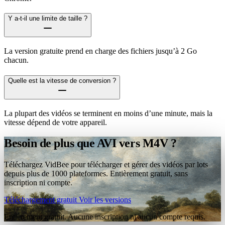
Y a-t-il une limite de taille ?
La version gratuite prend en charge des fichiers jusqu’à 2 Go
chacun.
Quelle est la vitesse de conversion ?
La plupart des vidéos se terminent en moins d’une minute, mais la
vitesse dépend de votre appareil.
Besoin de plus que AVI vers M4V ?
Téléchargez VidBee pour télécharger et gérer des vidéos par lots
depuis plus de 1000 plateformes. Entièrement gratuit, sans
inscription ni compte.
Téléchargement gratuit
Voir les versions
Entièrement gratuit. Aucune inscription ni aucun compte requis.