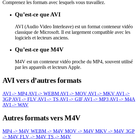
Comprenez les formats avec lesquels vous travaillez.
Qu’est-ce que AVI
AVI (Audio Video Interleave) est un format conteneur vidéo
classique de Microsoft. Il est largement compatible avec les
logiciels et lecteurs anciens.
Qu’est-ce que M4V
M4V est un conteneur vidéo proche du MP4, souvent utilisé
par les appareils et lecteurs Apple.
AVI vers d’autres formats
AVI -> MP4
AVI -> WEBM
AVI -> MOV
AVI -> MKV
AVI ->
3GP
AVI -> FLV
AVI -> TS
AVI -> GIF
AVI -> MP3
AVI -> M4A
AVI -> WAV
Autres formats vers M4V
MP4 -> M4V
WEBM -> M4V
MOV -> M4V
MKV -> M4V
3GP
-> M4V
FLV -> M4V
TS -> M4V