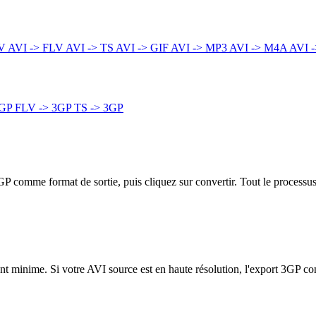
4V
AVI -> FLV
AVI -> TS
AVI -> GIF
AVI -> MP3
AVI -> M4A
AVI 
3GP
FLV -> 3GP
TS -> 3GP
3GP comme format de sortie, puis cliquez sur convertir. Tout le processu
ment minime. Si votre AVI source est en haute résolution, l'export 3GP co