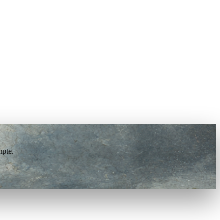
mpte.