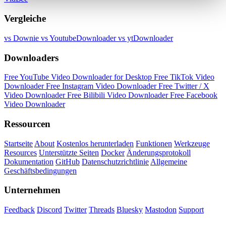
Vergleiche
vs Downie
vs YoutubeDownloader
vs ytDownloader
Downloaders
Free YouTube Video Downloader for Desktop
Free TikTok Video
Downloader
Free Instagram Video Downloader
Free Twitter / X
Video Downloader
Free Bilibili Video Downloader
Free Facebook
Video Downloader
Ressourcen
Startseite
About
Kostenlos herunterladen
Funktionen
Werkzeuge
Resources
Unterstützte Seiten
Docker
Änderungsprotokoll
Dokumentation
GitHub
Datenschutzrichtlinie
Allgemeine
Geschäftsbedingungen
Unternehmen
Feedback
Discord
Twitter
Threads
Bluesky
Mastodon
Support