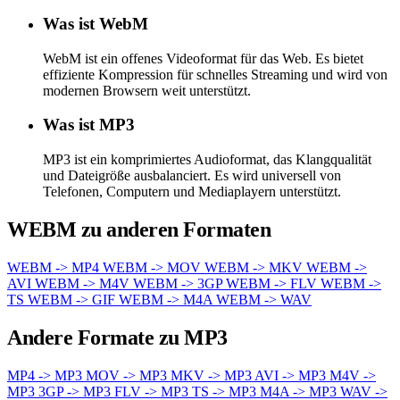
Was ist WebM
WebM ist ein offenes Videoformat für das Web. Es bietet
effiziente Kompression für schnelles Streaming und wird von
modernen Browsern weit unterstützt.
Was ist MP3
MP3 ist ein komprimiertes Audioformat, das Klangqualität
und Dateigröße ausbalanciert. Es wird universell von
Telefonen, Computern und Mediaplayern unterstützt.
WEBM zu anderen Formaten
WEBM -> MP4
WEBM -> MOV
WEBM -> MKV
WEBM ->
AVI
WEBM -> M4V
WEBM -> 3GP
WEBM -> FLV
WEBM ->
TS
WEBM -> GIF
WEBM -> M4A
WEBM -> WAV
Andere Formate zu MP3
MP4 -> MP3
MOV -> MP3
MKV -> MP3
AVI -> MP3
M4V ->
MP3
3GP -> MP3
FLV -> MP3
TS -> MP3
M4A -> MP3
WAV ->