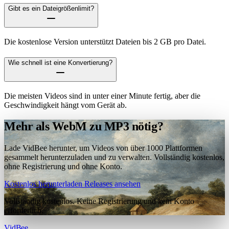
Gibt es ein Dateigrößenlimit?
Die kostenlose Version unterstützt Dateien bis 2 GB pro Datei.
Wie schnell ist eine Konvertierung?
Die meisten Videos sind in unter einer Minute fertig, aber die
Geschwindigkeit hängt vom Gerät ab.
Mehr als WebM zu MP3 nötig?
Lade VidBee herunter, um Videos von über 1000 Plattformen
gesammelt herunterzuladen und zu verwalten. Vollständig kostenlos,
ohne Registrierung und ohne Konto.
Kostenlos herunterladen
Releases ansehen
Vollständig kostenlos. Keine Registrierung und kein Konto
erforderlich.
VidBee