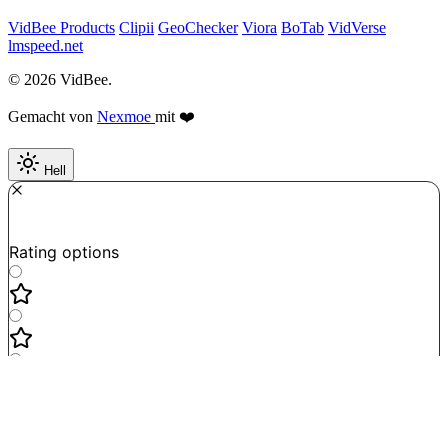
VidBee Products
Clipii
GeoChecker
Viora
BoTab
VidVerse
lmspeed.net
© 2026 VidBee.
Gemacht von
Nexmoe
mit ❤️
Hell
Required
How do you like this tool?
Rating options