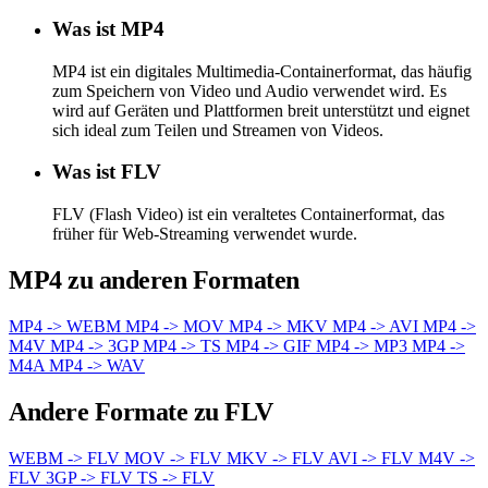
Was ist MP4
MP4 ist ein digitales Multimedia-Containerformat, das häufig
zum Speichern von Video und Audio verwendet wird. Es
wird auf Geräten und Plattformen breit unterstützt und eignet
sich ideal zum Teilen und Streamen von Videos.
Was ist FLV
FLV (Flash Video) ist ein veraltetes Containerformat, das
früher für Web-Streaming verwendet wurde.
MP4 zu anderen Formaten
MP4 -> WEBM
MP4 -> MOV
MP4 -> MKV
MP4 -> AVI
MP4 ->
M4V
MP4 -> 3GP
MP4 -> TS
MP4 -> GIF
MP4 -> MP3
MP4 ->
M4A
MP4 -> WAV
Andere Formate zu FLV
WEBM -> FLV
MOV -> FLV
MKV -> FLV
AVI -> FLV
M4V ->
FLV
3GP -> FLV
TS -> FLV