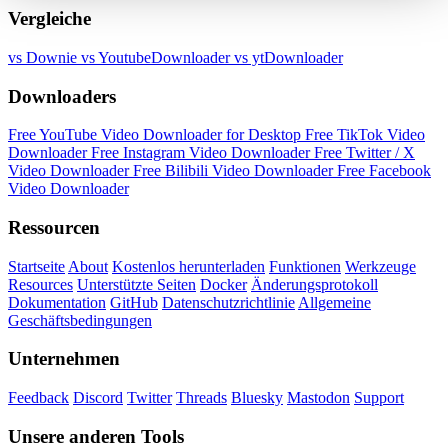
Vergleiche
vs Downie
vs YoutubeDownloader
vs ytDownloader
Downloaders
Free YouTube Video Downloader for Desktop
Free TikTok Video
Downloader
Free Instagram Video Downloader
Free Twitter / X
Video Downloader
Free Bilibili Video Downloader
Free Facebook
Video Downloader
Ressourcen
Startseite
About
Kostenlos herunterladen
Funktionen
Werkzeuge
Resources
Unterstützte Seiten
Docker
Änderungsprotokoll
Dokumentation
GitHub
Datenschutzrichtlinie
Allgemeine
Geschäftsbedingungen
Unternehmen
Feedback
Discord
Twitter
Threads
Bluesky
Mastodon
Support
Unsere anderen Tools