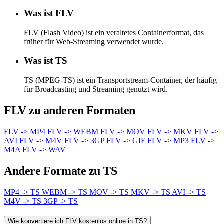
Was ist FLV
FLV (Flash Video) ist ein veraltetes Containerformat, das
früher für Web-Streaming verwendet wurde.
Was ist TS
TS (MPEG-TS) ist ein Transportstream-Container, der häufig
für Broadcasting und Streaming genutzt wird.
FLV zu anderen Formaten
FLV -> MP4
FLV -> WEBM
FLV -> MOV
FLV -> MKV
FLV ->
AVI
FLV -> M4V
FLV -> 3GP
FLV -> GIF
FLV -> MP3
FLV ->
M4A
FLV -> WAV
Andere Formate zu TS
MP4 -> TS
WEBM -> TS
MOV -> TS
MKV -> TS
AVI -> TS
M4V -> TS
3GP -> TS
Wie konvertiere ich FLV kostenlos online in TS?