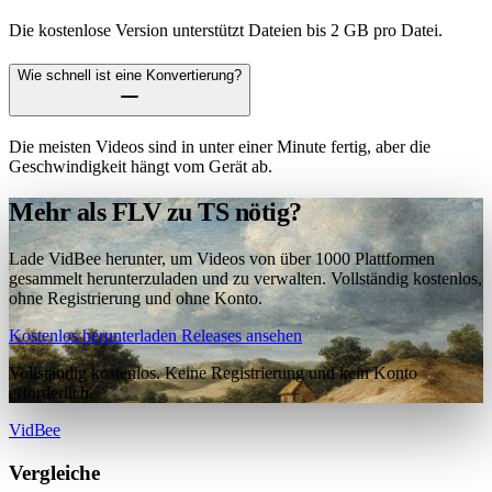
Die kostenlose Version unterstützt Dateien bis 2 GB pro Datei.
Wie schnell ist eine Konvertierung?
Die meisten Videos sind in unter einer Minute fertig, aber die
Geschwindigkeit hängt vom Gerät ab.
Mehr als FLV zu TS nötig?
Lade VidBee herunter, um Videos von über 1000 Plattformen
gesammelt herunterzuladen und zu verwalten. Vollständig kostenlos,
ohne Registrierung und ohne Konto.
Kostenlos herunterladen
Releases ansehen
Vollständig kostenlos. Keine Registrierung und kein Konto
erforderlich.
VidBee
Vergleiche