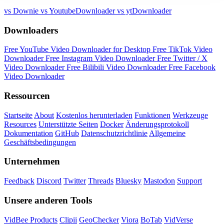
vs Downie
vs YoutubeDownloader
vs ytDownloader
Downloaders
Free YouTube Video Downloader for Desktop
Free TikTok Video
Downloader
Free Instagram Video Downloader
Free Twitter / X
Video Downloader
Free Bilibili Video Downloader
Free Facebook
Video Downloader
Ressourcen
Startseite
About
Kostenlos herunterladen
Funktionen
Werkzeuge
Resources
Unterstützte Seiten
Docker
Änderungsprotokoll
Dokumentation
GitHub
Datenschutzrichtlinie
Allgemeine
Geschäftsbedingungen
Unternehmen
Feedback
Discord
Twitter
Threads
Bluesky
Mastodon
Support
Unsere anderen Tools
VidBee Products
Clipii
GeoChecker
Viora
BoTab
VidVerse