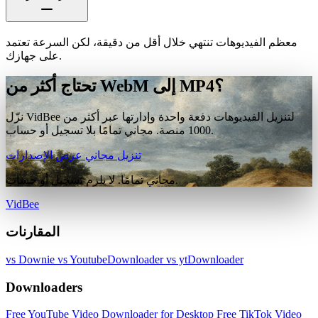
معظم الفيديوهات تنتهي خلال أقل من دقيقة، لكن السرعة تعتمد
على جهازك.
تحتاج أكثر من WebM إلى MP4؟
نزّل VidBee لتنزيل الفيديوهات دفعة واحدة وإدارتها عبر أكثر من
1000 منصة. مجاني تمامًا بلا تسجيل أو حساب.
تنزيل مجاني
عرض الإصدارات
مجاني تمامًا. لا يلزم تسجيل أو حساب.
VidBee
المقارنات
vs Downie
vs YoutubeDownloader
vs ytDownloader
Downloaders
Free YouTube Video Downloader for Desktop
Free TikTok Video