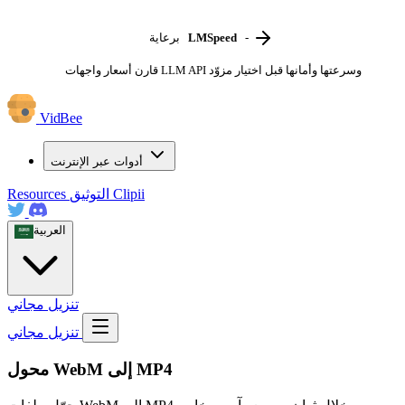
-
LMSpeed
برعاية
قارن أسعار واجهات LLM API وسرعتها وأمانها قبل اختيار مزوّد
VidBee
أدوات عبر الإنترنت
Clipii
التوثيق
Resources
العربية
تنزيل مجاني
تنزيل مجاني
محول WebM إلى MP4