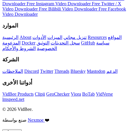
Downloader
Free Instagram Video Downloader
Free Twitter / X
Video Downloader
Free Bilibili Video Downloader
Free Facebook
Video Downloader
الموارد
المواقع
Resources
تنزيل مجاني
الميزات
الأدوات
About
الرئيسية
سياسة
GitHub
سجل التحديثات
التوثيق
Docker
المدعومة
الخصوصية
الشروط والأحكام
الشركة
الدعم
Mastodon
Bluesky
Threads
Twitter
Discord
الملاحظات
أدواتنا الأخرى
VidBee Products
Clipii
GeoChecker
Viora
BoTab
VidVerse
lmspeed.net
© 2026 VidBee.
❤️
Nexmoe
صنع بواسطة