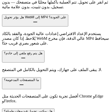
ثم انقر على تحويل. تتم العملية بأكملها محليًا في متصفحك — بدون
تسجيل، بدون تثبيت، بدون علامة مائية.
هل يؤثر تحويل WebM إلى MP4 على الجودة؟
يستخدم الإعداد الافتراضي إعدادات عالية الجودة، والفقد بالكاد
يُلاحظ. إذا كان مصدر WebM عالي الدقة، فإن مخرج MP4 سيحافظ
على شعور بصري قريب جدًا.
هل يتم رفع ملفي إلى خادم؟
لا. يبقى الملف على جهازك، ويتم التحويل بالكامل في المتصفح.
ما المتصفحات المدعومة؟
أفضل تجربة تكون على المتصفحات الحديثة مثل Chrome وEdge
وFirefox.
هل يمكنني تحويل فيديوهات طويلة؟