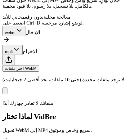
حوّل ملفات WebM إلى MP4 خلال ثوانٍ. سريع وآمن وخاص
بالكامل. بلا تسجيل، بلا رسوم، بلا قيود مخفية.
معالجة محلية
بدون رفع
مجاني للأبد
اضغط على Ctrl+D لوضع إشارة مرجعية.
الإدخال
webm
الإخراج
mp4
اختر ملفات WebM
لا توجد ملفات محددة (حتى 10 ملفات، بحد أقصى 2 جيجابايت)
ملفاتك لا تغادر جهازك أبدًا.
لماذا تختار VidBee
تحويل WebM إلى MP4 سريع وخاص وموثوق.