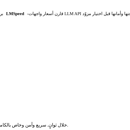
 واجهات LLM API وسرعتها وأمانها قبل اختيار مزوّد
-
LMSpeed
بر
حوّل ملفات WebM إلى M4V خلال ثوانٍ. سريع وآمن وخاص بالكامل. بلا تسجيل، بلا رسوم، بلا قيود مخفية.