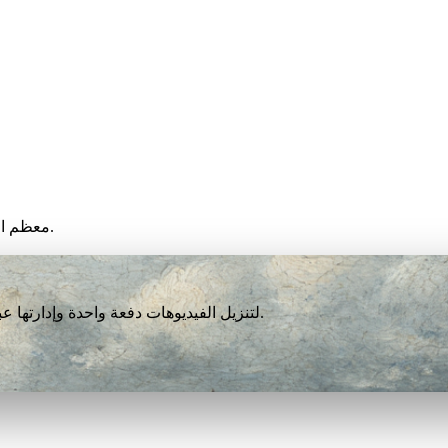
معظم الفيديوهات تنتهي خلال أقل من دقيقة، لكن السرعة تعتمد على جهازك.
نزّل VidBee لتنزيل الفيديوهات دفعة واحدة وإدارتها عبر أكثر من 1000 منصة. مجاني تمامًا بلا تسجيل أو حساب.