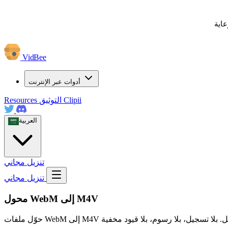
عاية
VidBee
أدوات عبر الإنترنت
Clipii
التوثيق
Resources
العربية
تنزيل مجاني
تنزيل مجاني
محول WebM إلى M4V