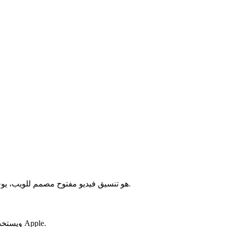
WebM هو تنسيق فيديو مفتوح مصمم للويب، يوفر ضغطًا فعالًا للبث ويدعمه معظم المتصفحات الحديثة.
M4V هو تنسيق حاوية فيديو قريب من MP4، ويستخدم غالبًا في أجهزة Apple.