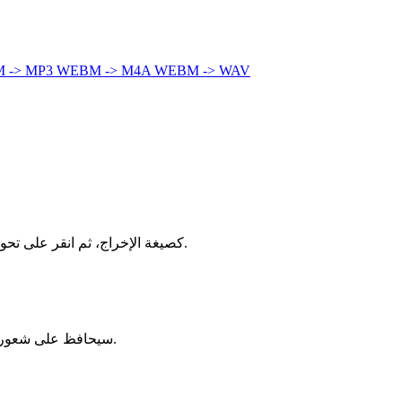
 -> MP3
WEBM -> M4A
WEBM -> WAV
اسحب ملف WebM إلى المحول أعلاه، اختر M4V كصيغة الإخراج، ثم انقر على تحويل. تتم العملية بأكملها محليًا في متصفحك — بدون تسجيل، بدون تثبيت، بدون علامة مائية.
يستخدم الإعداد الافتراضي إعدادات عالية الجودة، والفقد بالكاد يُلاحظ. إذا كان مصدر WebM عالي الدقة، فإن مخرج M4V سيحافظ على شعور بصري قريب جدًا.