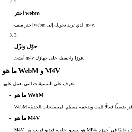
2
اختر webm
اختر ملف webm الذي تريد تحويله إلى m4v.
3
حوّل ونزّل
أنشئ m4v فورًا واحفظه على جهازك.
ما هو WebM و M4V
تعرف على التنسيقات التي تعمل عليها.
ما هو WebM
ما هو M4V