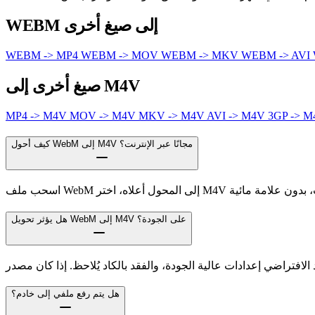
WEBM إلى صيغ أخرى
WEBM -> MP4
WEBM -> MOV
WEBM -> MKV
WEBM -> AVI
صيغ أخرى إلى M4V
MP4 -> M4V
MOV -> M4V
MKV -> M4V
AVI -> M4V
3GP -> 
كيف أحول WebM إلى M4V مجانًا عبر الإنترنت؟
هل يؤثر تحويل WebM إلى M4V على الجودة؟
هل يتم رفع ملفي إلى خادم؟