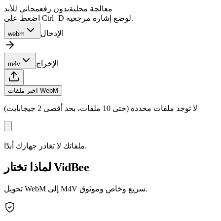
معالجة محلية
بدون رفع
مجاني للأبد
اضغط على Ctrl+D لوضع إشارة مرجعية.
الإدخال
webm
الإخراج
m4v
اختر ملفات WebM
لا توجد ملفات محددة (حتى 10 ملفات، بحد أقصى 2 جيجابايت)
ملفاتك لا تغادر جهازك أبدًا.
لماذا تختار VidBee
تحويل WebM إلى M4V سريع وخاص وموثوق.