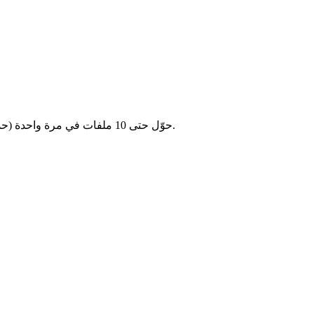
حوّل حتى 10 ملفات في مرة واحدة (حد أقصى 2 جيجابايت لكل ملف). وفّر الوقت بتحويل عدة فيديوهات معًا.