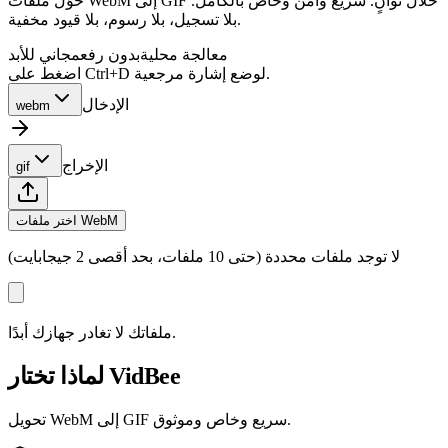
حوّل ملفات WebM إلى GIF خلال ثوانٍ. سريع وآمن وخاص بالكامل.
بلا تسجيل، بلا رسوم، بلا قيود مخفية.
معالجة محلية
بدون رفع
مجاني للأبد
اضغط على Ctrl+D لوضع إشارة مرجعية.
الإدخال
webm
الإخراج
gif
اختر ملفات WebM
لا توجد ملفات محددة (حتى 10 ملفات، بحد أقصى 2 جيجابايت)
ملفاتك لا تغادر جهازك أبدًا.
لماذا تختار VidBee
تحويل WebM إلى GIF سريع وخاص وموثوق.