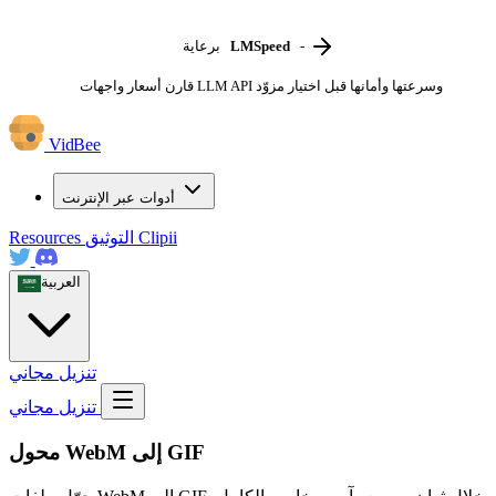
-
LMSpeed
برعاية
قارن أسعار واجهات LLM API وسرعتها وأمانها قبل اختيار مزوّد
VidBee
أدوات عبر الإنترنت
Clipii
التوثيق
Resources
العربية
تنزيل مجاني
تنزيل مجاني
محول WebM إلى GIF