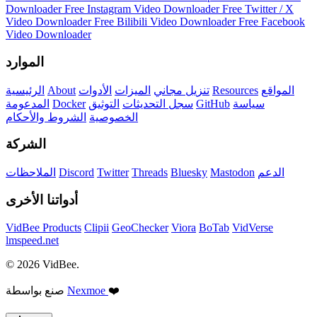
Downloader
Free Instagram Video Downloader
Free Twitter / X
Video Downloader
Free Bilibili Video Downloader
Free Facebook
Video Downloader
الموارد
المواقع
Resources
تنزيل مجاني
الميزات
الأدوات
About
الرئيسية
سياسة
GitHub
سجل التحديثات
التوثيق
Docker
المدعومة
الخصوصية
الشروط والأحكام
الشركة
الدعم
Mastodon
Bluesky
Threads
Twitter
Discord
الملاحظات
أدواتنا الأخرى
VidBee Products
Clipii
GeoChecker
Viora
BoTab
VidVerse
lmspeed.net
© 2026 VidBee.
❤️
Nexmoe
صنع بواسطة