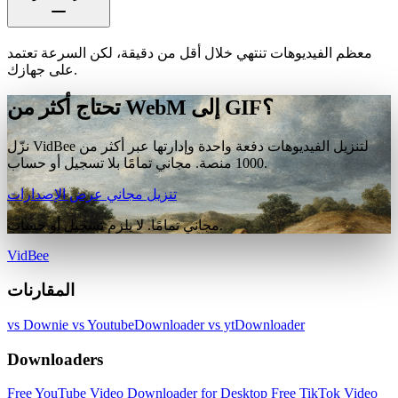
معظم الفيديوهات تنتهي خلال أقل من دقيقة، لكن السرعة تعتمد
على جهازك.
تحتاج أكثر من WebM إلى GIF؟
نزّل VidBee لتنزيل الفيديوهات دفعة واحدة وإدارتها عبر أكثر من
1000 منصة. مجاني تمامًا بلا تسجيل أو حساب.
تنزيل مجاني
عرض الإصدارات
مجاني تمامًا. لا يلزم تسجيل أو حساب.
VidBee
المقارنات
vs Downie
vs YoutubeDownloader
vs ytDownloader
Downloaders
Free YouTube Video Downloader for Desktop
Free TikTok Video