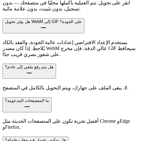
انقر على تحويل. تتم العملية بأكملها محليًا في متصفحك — بدون
تسجيل، بدون تثبيت، بدون علامة مائية.
هل يؤثر تحويل WebM إلى GIF على الجودة؟
يستخدم الإعداد الافتراضي إعدادات عالية الجودة، والفقد بالكاد
يُلاحظ. إذا كان مصدر WebM عالي الدقة، فإن مخرج GIF سيحافظ
على شعور بصري قريب جدًا.
هل يتم رفع ملفي إلى خادم؟
لا. يبقى الملف على جهازك، ويتم التحويل بالكامل في المتصفح.
ما المتصفحات المدعومة؟
أفضل تجربة تكون على المتصفحات الحديثة مثل Chrome وEdge
وFirefox.
هل يمكنني تحويل فيديوهات طويلة؟