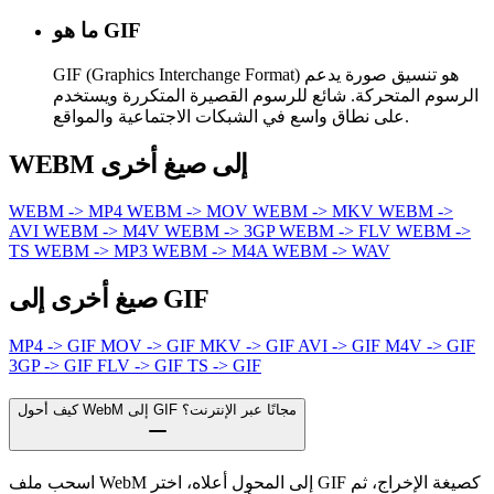
ما هو GIF
GIF (Graphics Interchange Format) هو تنسيق صورة يدعم
الرسوم المتحركة. شائع للرسوم القصيرة المتكررة ويستخدم
على نطاق واسع في الشبكات الاجتماعية والمواقع.
WEBM إلى صيغ أخرى
WEBM -> MP4
WEBM -> MOV
WEBM -> MKV
WEBM ->
AVI
WEBM -> M4V
WEBM -> 3GP
WEBM -> FLV
WEBM ->
TS
WEBM -> MP3
WEBM -> M4A
WEBM -> WAV
صيغ أخرى إلى GIF
MP4 -> GIF
MOV -> GIF
MKV -> GIF
AVI -> GIF
M4V -> GIF
3GP -> GIF
FLV -> GIF
TS -> GIF
كيف أحول WebM إلى GIF مجانًا عبر الإنترنت؟
اسحب ملف WebM إلى المحول أعلاه، اختر GIF كصيغة الإخراج، ثم