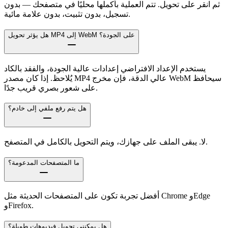
ثم انقر على تحويل. تتم العملية بأكملها محليًا في متصفحك — بدون
تسجيل، بدون تثبيت، بدون علامة مائية.
هل يؤثر تحويل MP4 إلى WebM على الجودة؟
يستخدم الإعداد الافتراضي إعدادات عالية الجودة، والفقد بالكاد
يُلاحظ. إذا كان مصدر MP4 عالي الدقة، فإن مخرج WebM سيحافظ
على شعور بصري قريب جدًا.
هل يتم رفع ملفي إلى خادم؟
لا. يبقى الملف على جهازك، ويتم التحويل بالكامل في المتصفح.
ما المتصفحات المدعومة؟
أفضل تجربة تكون على المتصفحات الحديثة مثل Chrome وEdge
وFirefox.
هل يمكنني تحويل فيديوهات طويلة؟