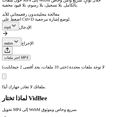
حوّل ملفات MP4 إلى WebM خلال ثوانٍ. سريع وآمن وخاص
بالكامل. بلا تسجيل، بلا رسوم، بلا قيود مخفية.
معالجة محلية
بدون رفع
مجاني للأبد
اضغط على Ctrl+D لوضع إشارة مرجعية.
الإدخال
mp4
الإخراج
webm
اختر ملفات MP4
لا توجد ملفات محددة (حتى 10 ملفات، بحد أقصى 2 جيجابايت)
ملفاتك لا تغادر جهازك أبدًا.
لماذا تختار VidBee
تحويل MP4 إلى WebM سريع وخاص وموثوق.