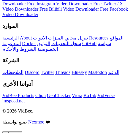
Downloader
Free Instagram Video Downloader
Free Twitter / X
Video Downloader
Free Bilibili Video Downloader
Free Facebook
Video Downloader
الموارد
المواقع
Resources
تنزيل مجاني
الميزات
الأدوات
About
الرئيسية
سياسة
GitHub
سجل التحديثات
التوثيق
Docker
المدعومة
الخصوصية
الشروط والأحكام
الشركة
الدعم
Mastodon
Bluesky
Threads
Twitter
Discord
الملاحظات
أدواتنا الأخرى
VidBee Products
Clipii
GeoChecker
Viora
BoTab
VidVerse
lmspeed.net
© 2026 VidBee.
❤️
Nexmoe
صنع بواسطة