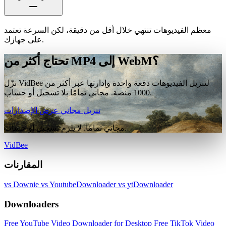
معظم الفيديوهات تنتهي خلال أقل من دقيقة، لكن السرعة تعتمد
على جهازك.
تحتاج أكثر من MP4 إلى WebM؟
نزّل VidBee لتنزيل الفيديوهات دفعة واحدة وإدارتها عبر أكثر من
1000 منصة. مجاني تمامًا بلا تسجيل أو حساب.
تنزيل مجاني
عرض الإصدارات
مجاني تمامًا. لا يلزم تسجيل أو حساب.
VidBee
المقارنات
vs Downie
vs YoutubeDownloader
vs ytDownloader
Downloaders
Free YouTube Video Downloader for Desktop
Free TikTok Video