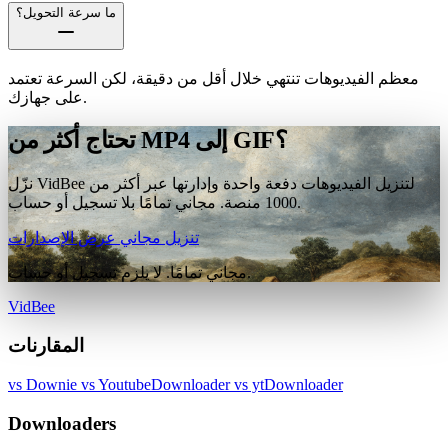
ما سرعة التحويل؟
معظم الفيديوهات تنتهي خلال أقل من دقيقة، لكن السرعة تعتمد
على جهازك.
تحتاج أكثر من MP4 إلى GIF؟
نزّل VidBee لتنزيل الفيديوهات دفعة واحدة وإدارتها عبر أكثر من
1000 منصة. مجاني تمامًا بلا تسجيل أو حساب.
تنزيل مجاني
عرض الإصدارات
مجاني تمامًا. لا يلزم تسجيل أو حساب.
VidBee
المقارنات
vs Downie
vs YoutubeDownloader
vs ytDownloader
Downloaders