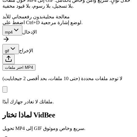
حوّل ملفات MP4 إلى GIF خلال ثوانٍ. سريع وآمن وخاص بالكامل.
بلا تسجيل، بلا رسوم، بلا قيود مخفية.
معالجة محلية
بدون رفع
مجاني للأبد
اضغط على Ctrl+D لوضع إشارة مرجعية.
الإدخال
mp4
الإخراج
gif
اختر ملفات MP4
لا توجد ملفات محددة (حتى 10 ملفات، بحد أقصى 2 جيجابايت)
ملفاتك لا تغادر جهازك أبدًا.
لماذا تختار VidBee
تحويل MP4 إلى GIF سريع وخاص وموثوق.