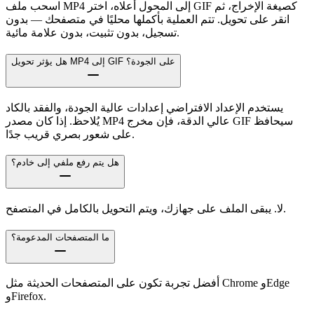
اسحب ملف MP4 إلى المحول أعلاه، اختر GIF كصيغة الإخراج، ثم
انقر على تحويل. تتم العملية بأكملها محليًا في متصفحك — بدون
تسجيل، بدون تثبيت، بدون علامة مائية.
هل يؤثر تحويل MP4 إلى GIF على الجودة؟
يستخدم الإعداد الافتراضي إعدادات عالية الجودة، والفقد بالكاد
يُلاحظ. إذا كان مصدر MP4 عالي الدقة، فإن مخرج GIF سيحافظ
على شعور بصري قريب جدًا.
هل يتم رفع ملفي إلى خادم؟
لا. يبقى الملف على جهازك، ويتم التحويل بالكامل في المتصفح.
ما المتصفحات المدعومة؟
أفضل تجربة تكون على المتصفحات الحديثة مثل Chrome وEdge
وFirefox.