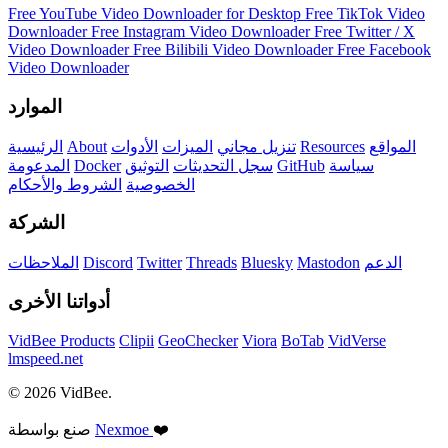
Free YouTube Video Downloader for Desktop
Free TikTok Video
Downloader
Free Instagram Video Downloader
Free Twitter / X
Video Downloader
Free Bilibili Video Downloader
Free Facebook
Video Downloader
الموارد
المواقع
Resources
تنزيل مجاني
الميزات
الأدوات
About
الرئيسية
سياسة
GitHub
سجل التحديثات
التوثيق
Docker
المدعومة
الخصوصية
الشروط والأحكام
الشركة
الدعم
Mastodon
Bluesky
Threads
Twitter
Discord
الملاحظات
أدواتنا الأخرى
VidBee Products
Clipii
GeoChecker
Viora
BoTab
VidVerse
lmspeed.net
© 2026 VidBee.
❤️
Nexmoe
صنع بواسطة