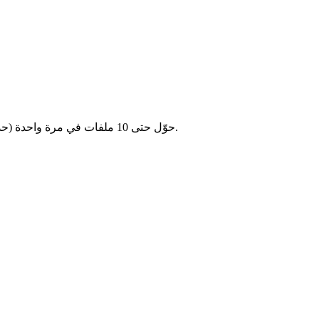
حوّل حتى 10 ملفات في مرة واحدة (حد أقصى 2 جيجابايت لكل ملف). وفّر الوقت بتحويل عدة فيديوهات معًا.