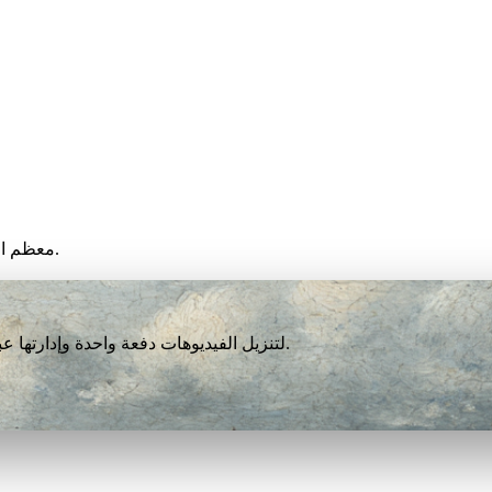
معظم الفيديوهات تنتهي خلال أقل من دقيقة، لكن السرعة تعتمد على جهازك.
نزّل VidBee لتنزيل الفيديوهات دفعة واحدة وإدارتها عبر أكثر من 1000 منصة. مجاني تمامًا بلا تسجيل أو حساب.