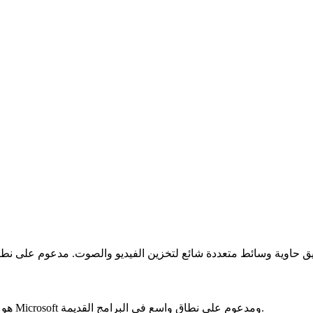
AVI (Audio Video Interleave) هو تنسيق حاوية فيديو كلاسيكي من Microsoft ومدعوم على نطاق واسع في البرامج القديمة.