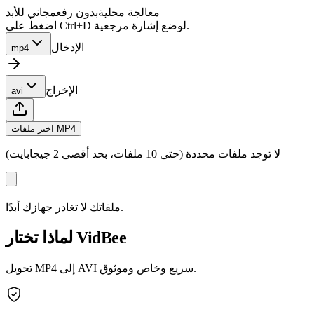
معالجة محلية
بدون رفع
مجاني للأبد
اضغط على Ctrl+D لوضع إشارة مرجعية.
الإدخال
mp4
الإخراج
avi
اختر ملفات MP4
لا توجد ملفات محددة (حتى 10 ملفات، بحد أقصى 2 جيجابايت)
ملفاتك لا تغادر جهازك أبدًا.
لماذا تختار VidBee
تحويل MP4 إلى AVI سريع وخاص وموثوق.