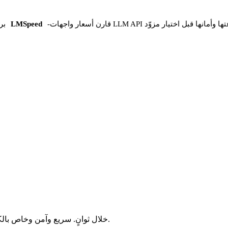
 واجهات LLM API وسرعتها وأمانها قبل اختيار مزوّد
-
LMSpeed
بر
حوّل ملفات MP4 إلى AVI خلال ثوانٍ. سريع وآمن وخاص بالكامل. بلا تسجيل، بلا رسوم، بلا قيود مخفية.