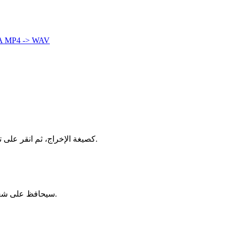
A
MP4 -> WAV
اسحب ملف MP4 إلى المحول أعلاه، اختر AVI كصيغة الإخراج، ثم انقر على تحويل. تتم العملية بأكملها محليًا في متصفحك — بدون تسجيل، بدون تثبيت، بدون علامة مائية.
يستخدم الإعداد الافتراضي إعدادات عالية الجودة، والفقد بالكاد يُلاحظ. إذا كان مصدر MP4 عالي الدقة، فإن مخرج AVI سيحافظ على شعور بصري قريب جدًا.