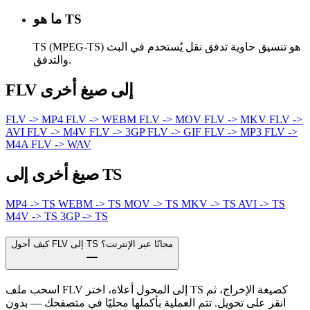
ما هو TS
TS (MPEG-TS) هو تنسيق حاوية تدفق نقل يُستخدم في البث
والتدفق.
FLV إلى صيغ أخرى
FLV -> MP4
FLV -> WEBM
FLV -> MOV
FLV -> MKV
FLV ->
AVI
FLV -> M4V
FLV -> 3GP
FLV -> GIF
FLV -> MP3
FLV ->
M4A
FLV -> WAV
صيغ أخرى إلى TS
MP4 -> TS
WEBM -> TS
MOV -> TS
MKV -> TS
AVI -> TS
M4V -> TS
3GP -> TS
كيف أحول FLV إلى TS مجانًا عبر الإنترنت؟
اسحب ملف FLV إلى المحول أعلاه، اختر TS كصيغة الإخراج، ثم
انقر على تحويل. تتم العملية بأكملها محليًا في متصفحك — بدون