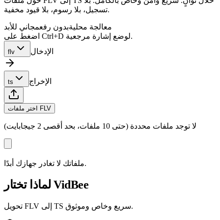
حوّل ملفات FLV إلى TS خلال ثوانٍ. سريع وآمن وخاص بالكامل. بلا
تسجيل، بلا رسوم، بلا قيود مخفية.
معالجة محلية
بدون رفع
مجاني للأبد
اضغط على Ctrl+D لوضع إشارة مرجعية.
الإدخال
flv
الإخراج
ts
اختر ملفات FLV
لا توجد ملفات محددة (حتى 10 ملفات، بحد أقصى 2 جيجابايت)
ملفاتك لا تغادر جهازك أبدًا.
لماذا تختار VidBee
تحويل FLV إلى TS سريع وخاص وموثوق.