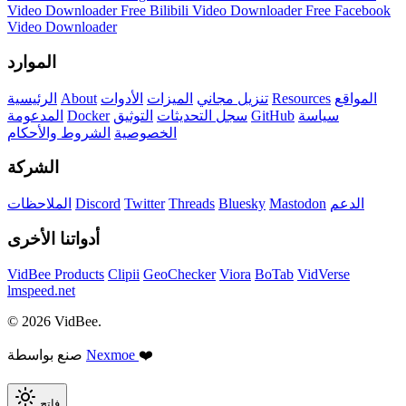
Video Downloader
Free Bilibili Video Downloader
Free Facebook
Video Downloader
الموارد
المواقع
Resources
تنزيل مجاني
الميزات
الأدوات
About
الرئيسية
سياسة
GitHub
سجل التحديثات
التوثيق
Docker
المدعومة
الخصوصية
الشروط والأحكام
الشركة
الدعم
Mastodon
Bluesky
Threads
Twitter
Discord
الملاحظات
أدواتنا الأخرى
VidBee Products
Clipii
GeoChecker
Viora
BoTab
VidVerse
lmspeed.net
© 2026 VidBee.
❤️
Nexmoe
صنع بواسطة
فاتح