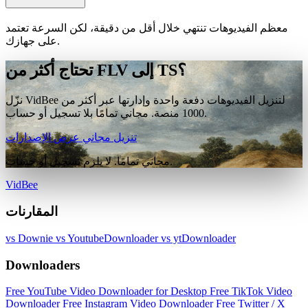
معظم الفيديوهات تنتهي خلال أقل من دقيقة، لكن السرعة تعتمد
على جهازك.
تحتاج أكثر من FLV إلى TS؟
نزّل VidBee لتنزيل الفيديوهات دفعة واحدة وإدارتها عبر أكثر من
1000 منصة. مجاني تمامًا بلا تسجيل أو حساب.
تنزيل مجاني
عرض الإصدارات
مجاني تمامًا. لا يلزم تسجيل أو حساب.
VidBee
المقارنات
vs Downie
vs YoutubeDownloader
vs ytDownloader
Downloaders
Free YouTube Video Downloader for Desktop
Free TikTok Video
Downloader
Free Instagram Video Downloader
Free Twitter / X