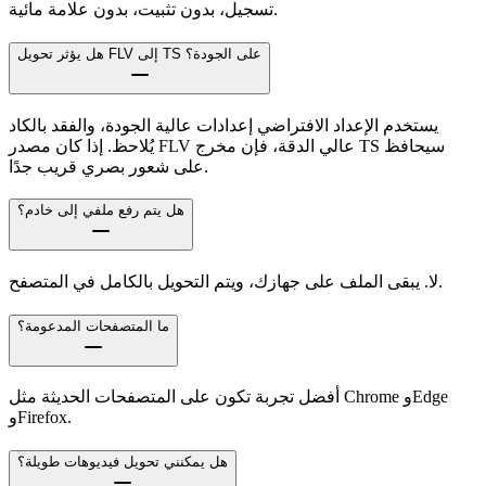
تسجيل، بدون تثبيت، بدون علامة مائية.
هل يؤثر تحويل FLV إلى TS على الجودة؟
يستخدم الإعداد الافتراضي إعدادات عالية الجودة، والفقد بالكاد
يُلاحظ. إذا كان مصدر FLV عالي الدقة، فإن مخرج TS سيحافظ
على شعور بصري قريب جدًا.
هل يتم رفع ملفي إلى خادم؟
لا. يبقى الملف على جهازك، ويتم التحويل بالكامل في المتصفح.
ما المتصفحات المدعومة؟
أفضل تجربة تكون على المتصفحات الحديثة مثل Chrome وEdge
وFirefox.
هل يمكنني تحويل فيديوهات طويلة؟