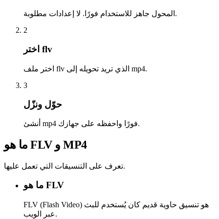
المحول جاهز للاستخدام فورًا. لا إعدادات مطلوبة.
2
اختر flv
اختر ملف flv الذي تريد تحويله إلى mp4.
3
حوّل ونزّل
أنشئ mp4 فورًا واحفظه على جهازك.
ما هو FLV و MP4
تعرف على التنسيقات التي تعمل عليها.
ما هو FLV
FLV (Flash Video) هو تنسيق حاوية قديم كان يُستخدم للبث
عبر الويب.