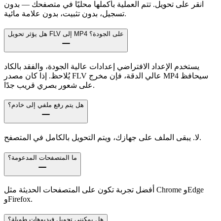
انقر على تحويل. تتم العملية بأكملها محليًا في متصفحك — بدون
تسجيل، بدون تثبيت، بدون علامة مائية.
هل يؤثر تحويل FLV إلى MP4 على الجودة؟
يستخدم الإعداد الافتراضي إعدادات عالية الجودة، والفقد بالكاد
يُلاحظ. إذا كان مصدر FLV عالي الدقة، فإن مخرج MP4 سيحافظ
على شعور بصري قريب جدًا.
هل يتم رفع ملفي إلى خادم؟
لا. يبقى الملف على جهازك، ويتم التحويل بالكامل في المتصفح.
ما المتصفحات المدعومة؟
أفضل تجربة تكون على المتصفحات الحديثة مثل Chrome وEdge
وFirefox.
هل يمكنني تحويل فيديوهات طويلة؟