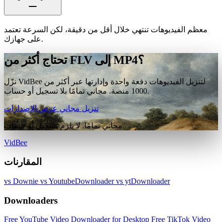
معظم الفيديوهات تنتهي خلال أقل من دقيقة، لكن السرعة تعتمد
على جهازك.
تحتاج أكثر من FLV إلى MP4؟
نزّل VidBee لتنزيل الفيديوهات دفعة واحدة وإدارتها عبر أكثر من
1000 منصة. مجاني تمامًا بلا تسجيل أو حساب.
تنزيل مجاني
عرض الإصدارات
مجاني تمامًا. لا يلزم تسجيل أو حساب.
VidBee
المقارنات
vs Downie
vs YoutubeDownloader
vs ytDownloader
Downloaders
Free YouTube Video Downloader for Desktop
Free TikTok Video