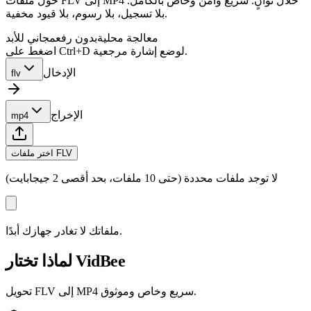
حوّل ملفات FLV إلى MP4 خلال ثوانٍ. سريع وآمن وخاص بالكامل.
بلا تسجيل، بلا رسوم، بلا قيود مخفية.
معالجة محلية
بدون رفع
مجاني للأبد
اضغط على Ctrl+D لوضع إشارة مرجعية.
الإدخال
flv
الإخراج
mp4
اختر ملفات FLV
لا توجد ملفات محددة (حتى 10 ملفات، بحد أقصى 2 جيجابايت)
ملفاتك لا تغادر جهازك أبدًا.
لماذا تختار VidBee
تحويل FLV إلى MP4 سريع وخاص وموثوق.