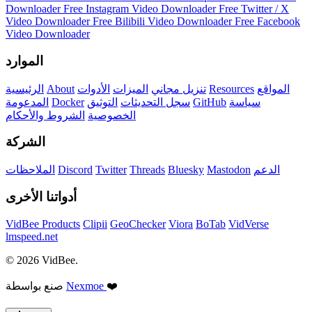
Downloader
Free Instagram Video Downloader
Free Twitter / X
Video Downloader
Free Bilibili Video Downloader
Free Facebook
Video Downloader
الموارد
المواقع
Resources
تنزيل مجاني
الميزات
الأدوات
About
الرئيسية
سياسة
GitHub
سجل التحديثات
التوثيق
Docker
المدعومة
الخصوصية
الشروط والأحكام
الشركة
الدعم
Mastodon
Bluesky
Threads
Twitter
Discord
الملاحظات
أدواتنا الأخرى
VidBee Products
Clipii
GeoChecker
Viora
BoTab
VidVerse
lmspeed.net
© 2026 VidBee.
❤️
Nexmoe
صنع بواسطة