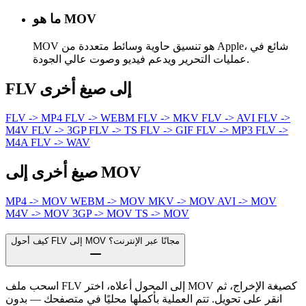
ما هو MOV
MOV هو تنسيق حاوية وسائط متعددة من Apple، شائع في
عمليات التحرير ويدعم فيديو وصوت عالي الجودة.
FLV إلى صيغ أخرى
FLV -> MP4
FLV -> WEBM
FLV -> MKV
FLV -> AVI
FLV ->
M4V
FLV -> 3GP
FLV -> TS
FLV -> GIF
FLV -> MP3
FLV ->
M4A
FLV -> WAV
صيغ أخرى إلى MOV
MP4 -> MOV
WEBM -> MOV
MKV -> MOV
AVI -> MOV
M4V -> MOV
3GP -> MOV
TS -> MOV
كيف أحول FLV إلى MOV مجانًا عبر الإنترنت؟
اسحب ملف FLV إلى المحول أعلاه، اختر MOV كصيغة الإخراج، ثم
انقر على تحويل. تتم العملية بأكملها محليًا في متصفحك — بدون