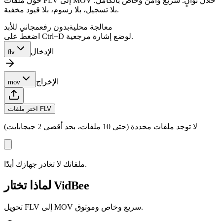
حوّل ملفات FLV إلى MOV خلال ثوانٍ. سريع وآمن وخاص بالكامل.
بلا تسجيل، بلا رسوم، بلا قيود مخفية.
معالجة محلية
بدون رفع
مجاني للأبد
اضغط على Ctrl+D لوضع إشارة مرجعية.
الإدخال
flv
الإخراج
mov
اختر ملفات FLV
لا توجد ملفات محددة (حتى 10 ملفات، بحد أقصى 2 جيجابايت)
ملفاتك لا تغادر جهازك أبدًا.
لماذا تختار VidBee
تحويل FLV إلى MOV سريع وخاص وموثوق.