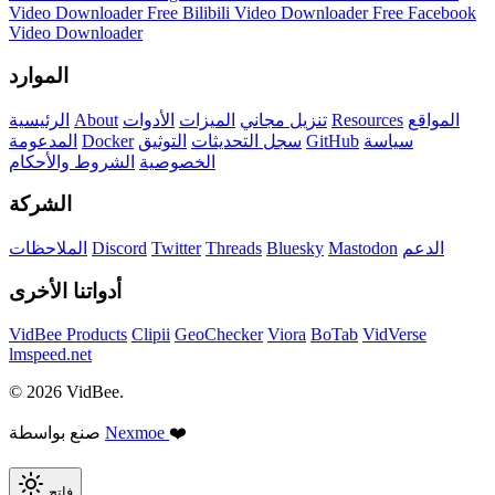
Video Downloader
Free Bilibili Video Downloader
Free Facebook
Video Downloader
الموارد
المواقع
Resources
تنزيل مجاني
الميزات
الأدوات
About
الرئيسية
سياسة
GitHub
سجل التحديثات
التوثيق
Docker
المدعومة
الخصوصية
الشروط والأحكام
الشركة
الدعم
Mastodon
Bluesky
Threads
Twitter
Discord
الملاحظات
أدواتنا الأخرى
VidBee Products
Clipii
GeoChecker
Viora
BoTab
VidVerse
lmspeed.net
© 2026 VidBee.
❤️
Nexmoe
صنع بواسطة
فاتح