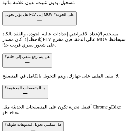
تسجيل، بدون تثبيت، بدون علامة مائية.
هل يؤثر تحويل FLV إلى MOV على الجودة؟
يستخدم الإعداد الافتراضي إعدادات عالية الجودة، والفقد بالكاد
يُلاحظ. إذا كان مصدر FLV عالي الدقة، فإن مخرج MOV سيحافظ
على شعور بصري قريب جدًا.
هل يتم رفع ملفي إلى خادم؟
لا. يبقى الملف على جهازك، ويتم التحويل بالكامل في المتصفح.
ما المتصفحات المدعومة؟
أفضل تجربة تكون على المتصفحات الحديثة مثل Chrome وEdge
وFirefox.
هل يمكنني تحويل فيديوهات طويلة؟