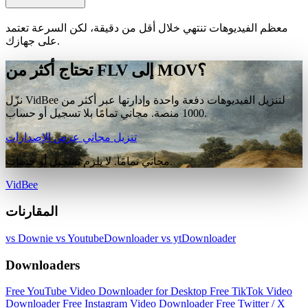
معظم الفيديوهات تنتهي خلال أقل من دقيقة، لكن السرعة تعتمد
على جهازك.
تحتاج أكثر من FLV إلى MOV؟
نزّل VidBee لتنزيل الفيديوهات دفعة واحدة وإدارتها عبر أكثر من
1000 منصة. مجاني تمامًا بلا تسجيل أو حساب.
تنزيل مجاني
عرض الإصدارات
مجاني تمامًا. لا يلزم تسجيل أو حساب.
VidBee
المقارنات
vs Downie
vs YoutubeDownloader
vs ytDownloader
Downloaders
Free YouTube Video Downloader for Desktop
Free TikTok Video
Downloader
Free Instagram Video Downloader
Free Twitter / X