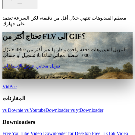
معظم الفيديوهات تنتهي خلال أقل من دقيقة، لكن السرعة تعتمد
على جهازك.
تحتاج أكثر من FLV إلى GIF؟
نزّل VidBee لتنزيل الفيديوهات دفعة واحدة وإدارتها عبر أكثر من
1000 منصة. مجاني تمامًا بلا تسجيل أو حساب.
تنزيل مجاني
عرض الإصدارات
مجاني تمامًا. لا يلزم تسجيل أو حساب.
VidBee
المقارنات
vs Downie
vs YoutubeDownloader
vs ytDownloader
Downloaders
Free YouTube Video Downloader for Desktop
Free TikTok Video