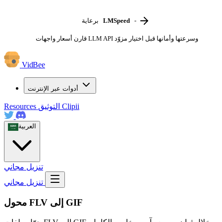
-
LMSpeed
برعاية
قارن أسعار واجهات LLM API وسرعتها وأمانها قبل اختيار مزوّد
VidBee
أدوات عبر الإنترنت
Clipii
التوثيق
Resources
العربية
تنزيل مجاني
تنزيل مجاني
محول FLV إلى GIF