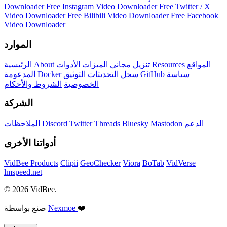
Downloader
Free Instagram Video Downloader
Free Twitter / X
Video Downloader
Free Bilibili Video Downloader
Free Facebook
Video Downloader
الموارد
المواقع
Resources
تنزيل مجاني
الميزات
الأدوات
About
الرئيسية
سياسة
GitHub
سجل التحديثات
التوثيق
Docker
المدعومة
الخصوصية
الشروط والأحكام
الشركة
الدعم
Mastodon
Bluesky
Threads
Twitter
Discord
الملاحظات
أدواتنا الأخرى
VidBee Products
Clipii
GeoChecker
Viora
BoTab
VidVerse
lmspeed.net
© 2026 VidBee.
❤️
Nexmoe
صنع بواسطة