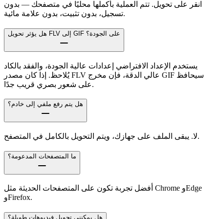
انقر على تحويل. تتم العملية بأكملها محليًا في متصفحك — بدون
تسجيل، بدون تثبيت، بدون علامة مائية.
هل يؤثر تحويل FLV إلى GIF على الجودة؟
يستخدم الإعداد الافتراضي إعدادات عالية الجودة، والفقد بالكاد
يُلاحظ. إذا كان مصدر FLV عالي الدقة، فإن مخرج GIF سيحافظ
على شعور بصري قريب جدًا.
هل يتم رفع ملفي إلى خادم؟
لا. يبقى الملف على جهازك، ويتم التحويل بالكامل في المتصفح.
ما المتصفحات المدعومة؟
أفضل تجربة تكون على المتصفحات الحديثة مثل Chrome وEdge
وFirefox.
هل يمكنني تحويل فيديوهات طويلة؟