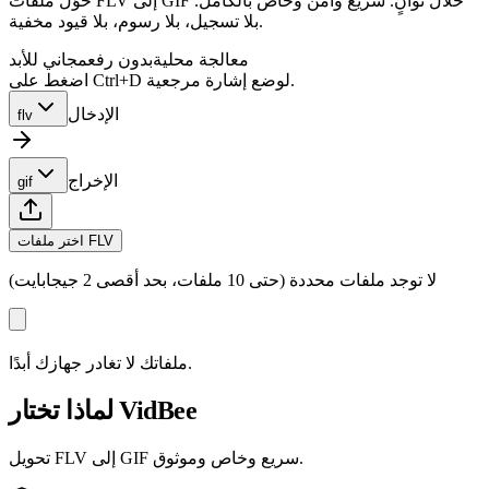
حوّل ملفات FLV إلى GIF خلال ثوانٍ. سريع وآمن وخاص بالكامل.
بلا تسجيل، بلا رسوم، بلا قيود مخفية.
معالجة محلية
بدون رفع
مجاني للأبد
اضغط على Ctrl+D لوضع إشارة مرجعية.
الإدخال
flv
الإخراج
gif
اختر ملفات FLV
لا توجد ملفات محددة (حتى 10 ملفات، بحد أقصى 2 جيجابايت)
ملفاتك لا تغادر جهازك أبدًا.
لماذا تختار VidBee
تحويل FLV إلى GIF سريع وخاص وموثوق.