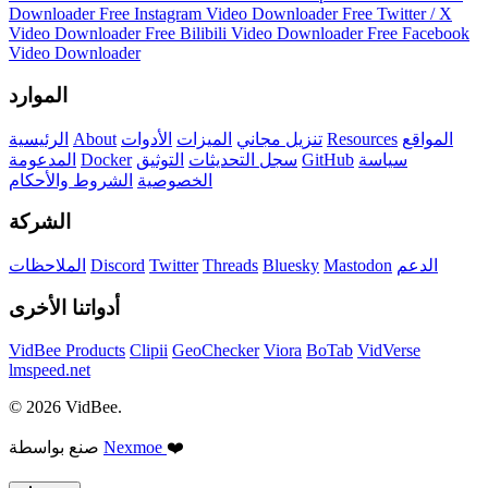
Downloader
Free Instagram Video Downloader
Free Twitter / X
Video Downloader
Free Bilibili Video Downloader
Free Facebook
Video Downloader
الموارد
المواقع
Resources
تنزيل مجاني
الميزات
الأدوات
About
الرئيسية
سياسة
GitHub
سجل التحديثات
التوثيق
Docker
المدعومة
الخصوصية
الشروط والأحكام
الشركة
الدعم
Mastodon
Bluesky
Threads
Twitter
Discord
الملاحظات
أدواتنا الأخرى
VidBee Products
Clipii
GeoChecker
Viora
BoTab
VidVerse
lmspeed.net
© 2026 VidBee.
❤️
Nexmoe
صنع بواسطة