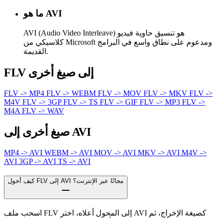
ما هو AVI
AVI (Audio Video Interleave) هو تنسيق حاوية فيديو
كلاسيكي من Microsoft ومدعوم على نطاق واسع في البرامج
القديمة.
FLV إلى صيغ أخرى
FLV -> MP4
FLV -> WEBM
FLV -> MOV
FLV -> MKV
FLV ->
M4V
FLV -> 3GP
FLV -> TS
FLV -> GIF
FLV -> MP3
FLV ->
M4A
FLV -> WAV
صيغ أخرى إلى AVI
MP4 -> AVI
WEBM -> AVI
MOV -> AVI
MKV -> AVI
M4V ->
AVI
3GP -> AVI
TS -> AVI
كيف أحول FLV إلى AVI مجانًا عبر الإنترنت؟
اسحب ملف FLV إلى المحول أعلاه، اختر AVI كصيغة الإخراج، ثم