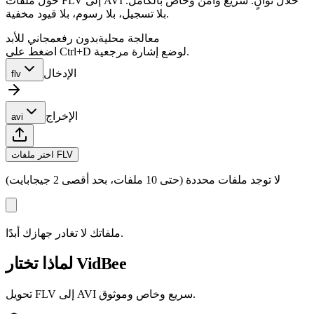
حوّل ملفات FLV إلى AVI خلال ثوانٍ. سريع وآمن وخاص بالكامل.
بلا تسجيل، بلا رسوم، بلا قيود مخفية.
معالجة محلية
بدون رفع
مجاني للأبد
اضغط على Ctrl+D لوضع إشارة مرجعية.
الإدخال
flv
الإخراج
avi
اختر ملفات FLV
لا توجد ملفات محددة (حتى 10 ملفات، بحد أقصى 2 جيجابايت)
ملفاتك لا تغادر جهازك أبدًا.
لماذا تختار VidBee
تحويل FLV إلى AVI سريع وخاص وموثوق.