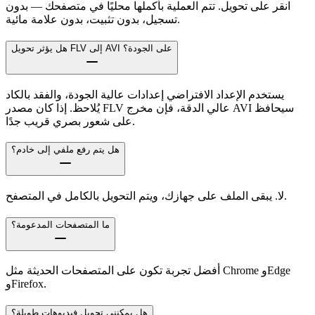
انقر على تحويل. تتم العملية بأكملها محليًا في متصفحك — بدون
تسجيل، بدون تثبيت، بدون علامة مائية.
هل يؤثر تحويل FLV إلى AVI على الجودة؟
يستخدم الإعداد الافتراضي إعدادات عالية الجودة، والفقد بالكاد
يُلاحظ. إذا كان مصدر FLV عالي الدقة، فإن مخرج AVI سيحافظ
على شعور بصري قريب جدًا.
هل يتم رفع ملفي إلى خادم؟
لا. يبقى الملف على جهازك، ويتم التحويل بالكامل في المتصفح.
ما المتصفحات المدعومة؟
أفضل تجربة تكون على المتصفحات الحديثة مثل Chrome وEdge
وFirefox.
هل يمكنني تحويل فيديوهات طويلة؟