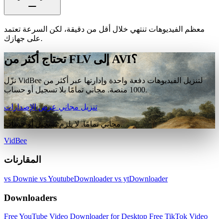
معظم الفيديوهات تنتهي خلال أقل من دقيقة، لكن السرعة تعتمد
على جهازك.
تحتاج أكثر من FLV إلى AVI؟
نزّل VidBee لتنزيل الفيديوهات دفعة واحدة وإدارتها عبر أكثر من
1000 منصة. مجاني تمامًا بلا تسجيل أو حساب.
تنزيل مجاني
عرض الإصدارات
مجاني تمامًا. لا يلزم تسجيل أو حساب.
VidBee
المقارنات
vs Downie
vs YoutubeDownloader
vs ytDownloader
Downloaders
Free YouTube Video Downloader for Desktop
Free TikTok Video