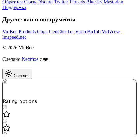
Обратная Связь
Discord
Twitter
Threads
Bluesky
Mastodon
Поддержка
Другие наши инструменты
VidBee Products
Clipii
GeoChecker
Viora
BoTab
VidVerse
lmspeed.net
© 2026 VidBee.
Сделано
Nexmoe
с ❤️
Светлая
Required
How do you like this tool?
Rating options