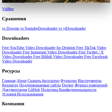
Полностью бесплатно. Регистрация и аккаунт не требуются.
VidBee
Сравнения
vs Downie
vs YoutubeDownloader
vs ytDownloader
Downloaders
Free YouTube Video Downloader for Desktop
Free TikTok Video
Downloader
Free Instagram Video Downloader
Free Twitter / X
Video Downloader
Free Bilibili Video Downloader
Free Facebook
Video Downloader
Ресурсы
Главная
About
Скачать бесплатно
Функции
Инструменты
Resources
Поддерживаемые сайты
Docker
Журнал изменений
Документация
GitHub
Политика Конфиденциальности
Условия Использования
Компания