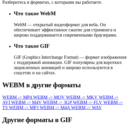
Разберитесь в форматах, с которыми вы работаете.
Что такое WebM
WebM — открытый видеоформат для веба. Он
обеспечивает эффективное сжатие для стриминга и
широко поддерживается современными браузерами.
Что такое GIF
GIF (Graphics Interchange Format) — формат изображения
с поддержкой анимации. GIF популярны для коротких
зацикленных анимаций и широко используются в
соцсетях и на сайтах.
WEBM в другие форматы
WEBM -> MP4
WEBM -> MOV
WEBM -> MKV
WEBM ->
AVI
WEBM -> M4V
WEBM -> 3GP
WEBM -> FLV
WEBM ->
TS
WEBM -> MP3
WEBM -> M4A
WEBM -> WAV
Другие форматы в GIF