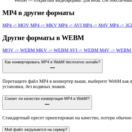
WebM — открытый видеоформат для веба. Он обеспечива
MP4 в другие форматы
MP4 -> MOV
MP4 -> MKV
MP4 -> AVI
MP4 -> M4V
MP4 -> 3
Другие форматы в WEBM
MOV -> WEBM
MKV -> WEBM
AVI -> WEBM
M4V -> WEBM
Как конвертировать MP4 в WebM бесплатно онлайн?
Перетащите файл MP4 в конвертер выше, выберите WebM как вы
установки, без водяных знаков.
Снизит ли качество конвертация MP4 в WebM?
Стандартный пресет ориентирован на качество, потери обычн
Мой файл загружается на сервер?