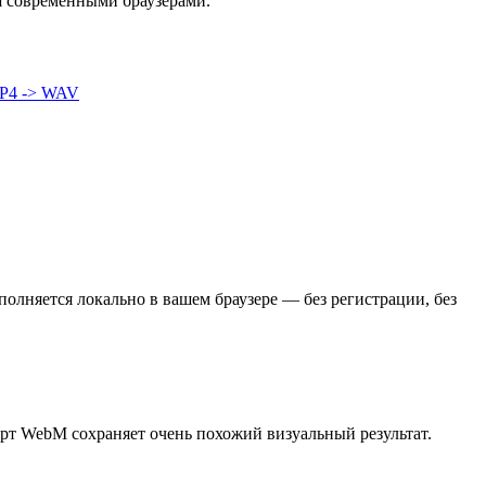
я современными браузерами.
P4 -> WAV
лняется локально в вашем браузере — без регистрации, без
рт WebM сохраняет очень похожий визуальный результат.