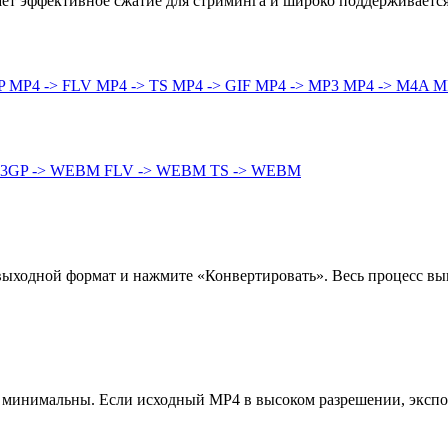
ет эффективное сжатие для стриминга и широко поддерживаетс
GP
MP4 -> FLV
MP4 -> TS
MP4 -> GIF
MP4 -> MP3
MP4 -> M4A
M
3GP -> WEBM
FLV -> WEBM
TS -> WEBM
ходной формат и нажмите «Конвертировать». Весь процесс выпо
о минимальны. Если исходный MP4 в высоком разрешении, экспо