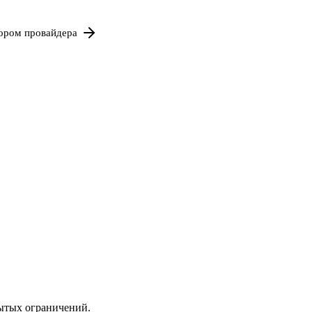
бором провайдера
рытых ограничений.