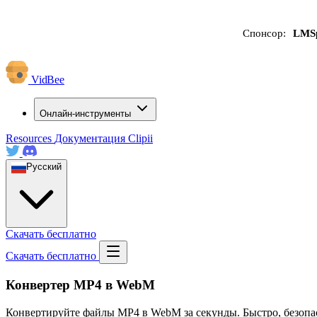
Спонсор:
LMS
VidBee
Онлайн-инструменты
Resources
Документация
Clipii
Русский
Скачать бесплатно
Скачать бесплатно
Конвертер MP4 в WebM
Конвертируйте файлы MP4 в WebM за секунды. Быстро, безопас