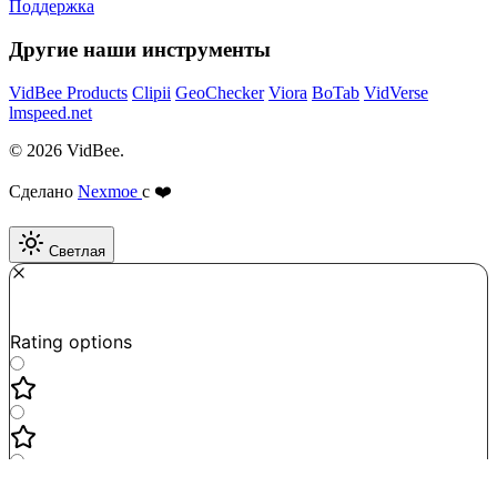
Поддержка
Другие наши инструменты
VidBee Products
Clipii
GeoChecker
Viora
BoTab
VidVerse
lmspeed.net
© 2026 VidBee.
Сделано
Nexmoe
с ❤️
Светлая
Required
How do you like this tool?
Rating options