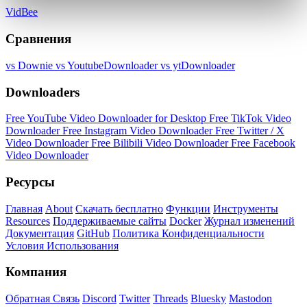
VidBee
Сравнения
vs Downie
vs YoutubeDownloader
vs ytDownloader
Downloaders
Free YouTube Video Downloader for Desktop
Free TikTok Video
Downloader
Free Instagram Video Downloader
Free Twitter / X
Video Downloader
Free Bilibili Video Downloader
Free Facebook
Video Downloader
Ресурсы
Главная
About
Скачать бесплатно
Функции
Инструменты
Resources
Поддерживаемые сайты
Docker
Журнал изменений
Документация
GitHub
Политика Конфиденциальности
Условия Использования
Компания
Обратная Связь
Discord
Twitter
Threads
Bluesky
Mastodon