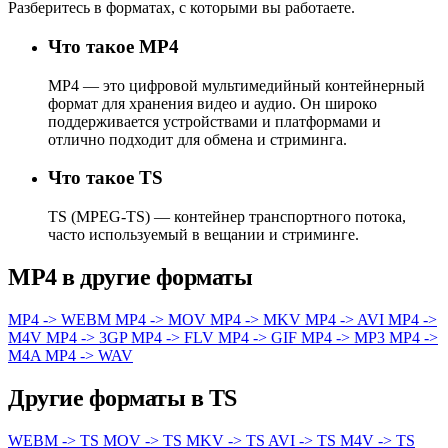
Разберитесь в форматах, с которыми вы работаете.
Что такое MP4
MP4 — это цифровой мультимедийный контейнерный
формат для хранения видео и аудио. Он широко
поддерживается устройствами и платформами и
отлично подходит для обмена и стриминга.
Что такое TS
TS (MPEG-TS) — контейнер транспортного потока,
часто используемый в вещании и стриминге.
MP4 в другие форматы
MP4 -> WEBM
MP4 -> MOV
MP4 -> MKV
MP4 -> AVI
MP4 ->
M4V
MP4 -> 3GP
MP4 -> FLV
MP4 -> GIF
MP4 -> MP3
MP4 ->
M4A
MP4 -> WAV
Другие форматы в TS
WEBM -> TS
MOV -> TS
MKV -> TS
AVI -> TS
M4V -> TS