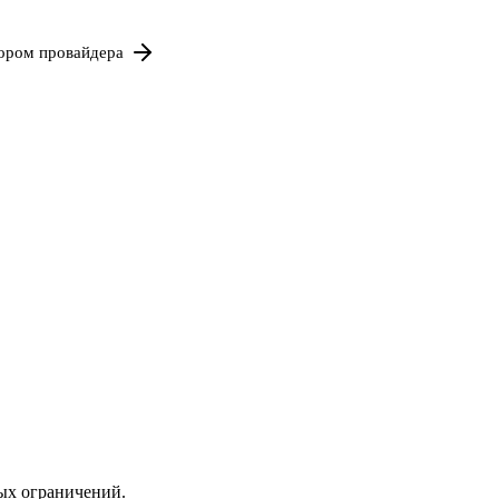
бором провайдера
тых ограничений.