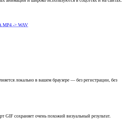
ых анимаций и широко используются в соцсетях и на сайтах.
A
MP4 -> WAV
яется локально в вашем браузере — без регистрации, без
т GIF сохраняет очень похожий визуальный результат.