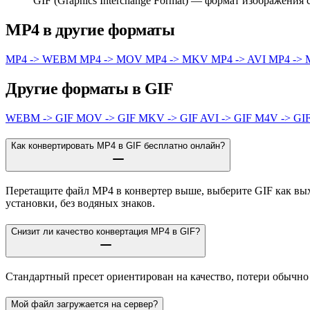
GIF (Graphics Interchange Format) — формат изображени
MP4 в другие форматы
MP4 -> WEBM
MP4 -> MOV
MP4 -> MKV
MP4 -> AVI
MP4 ->
Другие форматы в GIF
WEBM -> GIF
MOV -> GIF
MKV -> GIF
AVI -> GIF
M4V -> GI
Как конвертировать MP4 в GIF бесплатно онлайн?
Перетащите файл MP4 в конвертер выше, выберите GIF как вых
установки, без водяных знаков.
Снизит ли качество конвертация MP4 в GIF?
Стандартный пресет ориентирован на качество, потери обычно
Мой файл загружается на сервер?