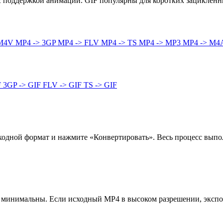
я с поддержкой анимации. GIF популярны для коротких зацикленн
 M4V
MP4 -> 3GP
MP4 -> FLV
MP4 -> TS
MP4 -> MP3
MP4 -> M4
F
3GP -> GIF
FLV -> GIF
TS -> GIF
одной формат и нажмите «Конвертировать». Весь процесс выполн
 минимальны. Если исходный MP4 в высоком разрешении, экспор