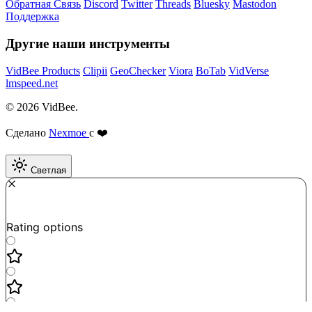
Обратная Связь
Discord
Twitter
Threads
Bluesky
Mastodon
Поддержка
Другие наши инструменты
VidBee Products
Clipii
GeoChecker
Viora
BoTab
VidVerse
lmspeed.net
© 2026 VidBee.
Сделано
Nexmoe
с ❤️
Светлая
Required
How do you like this tool?
Rating options