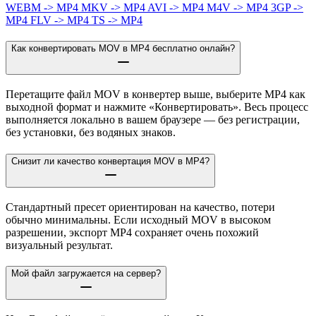
WEBM -> MP4
MKV -> MP4
AVI -> MP4
M4V -> MP4
3GP ->
MP4
FLV -> MP4
TS -> MP4
Как конвертировать MOV в MP4 бесплатно онлайн?
Перетащите файл MOV в конвертер выше, выберите MP4 как
выходной формат и нажмите «Конвертировать». Весь процесс
выполняется локально в вашем браузере — без регистрации,
без установки, без водяных знаков.
Снизит ли качество конвертация MOV в MP4?
Стандартный пресет ориентирован на качество, потери
обычно минимальны. Если исходный MOV в высоком
разрешении, экспорт MP4 сохраняет очень похожий
визуальный результат.
Мой файл загружается на сервер?