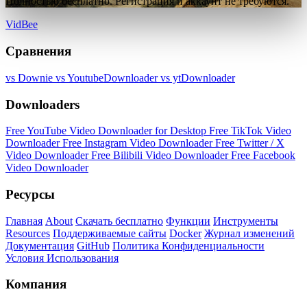
Полностью бесплатно. Регистрация и аккаунт не требуются.
VidBee
Сравнения
vs Downie
vs YoutubeDownloader
vs ytDownloader
Downloaders
Free YouTube Video Downloader for Desktop
Free TikTok Video
Downloader
Free Instagram Video Downloader
Free Twitter / X
Video Downloader
Free Bilibili Video Downloader
Free Facebook
Video Downloader
Ресурсы
Главная
About
Скачать бесплатно
Функции
Инструменты
Resources
Поддерживаемые сайты
Docker
Журнал изменений
Документация
GitHub
Политика Конфиденциальности
Условия Использования
Компания