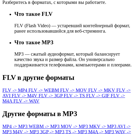
Разберитесь в форматах, с которыми вы работаете.
Что такое FLV
FLV (Flash Video) — устаревший контейнерный формат,
ранее использовавшийся для веб-стриминга.
Что такое MP3
MP3 — сжатый аудиоформат, который балансирует
качество звука и размер файла. Он универсально
поддерживается телефонами, компьютерами и плеерами.
FLV в другие форматы
FLV -> MP4
FLV -> WEBM
FLV -> MOV
FLV -> MKV
FLV ->
AVI
FLV -> M4V
FLV -> 3GP
FLV -> TS
FLV -> GIF
FLV ->
M4A
FLV -> WAV
Другие форматы в MP3
MP4 -> MP3
WEBM -> MP3
MOV -> MP3
MKV -> MP3
AVI ->
MP3
M4V -> MP3
3GP -> MP3
TS -> MP3
M4A -> MP3
WAV ->