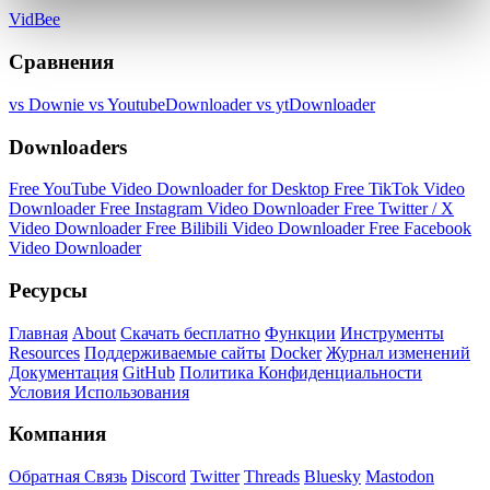
VidBee
Сравнения
vs Downie
vs YoutubeDownloader
vs ytDownloader
Downloaders
Free YouTube Video Downloader for Desktop
Free TikTok Video
Downloader
Free Instagram Video Downloader
Free Twitter / X
Video Downloader
Free Bilibili Video Downloader
Free Facebook
Video Downloader
Ресурсы
Главная
About
Скачать бесплатно
Функции
Инструменты
Resources
Поддерживаемые сайты
Docker
Журнал изменений
Документация
GitHub
Политика Конфиденциальности
Условия Использования
Компания
Обратная Связь
Discord
Twitter
Threads
Bluesky
Mastodon