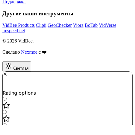
Поддержка
Другие наши инструменты
VidBee Products
Clipii
GeoChecker
Viora
BoTab
VidVerse
lmspeed.net
© 2026 VidBee.
Сделано
Nexmoe
с ❤️
Светлая
Required
How do you like this tool?
Rating options