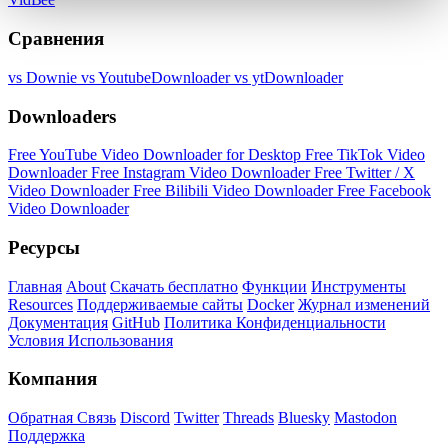
Сравнения
vs Downie
vs YoutubeDownloader
vs ytDownloader
Downloaders
Free YouTube Video Downloader for Desktop
Free TikTok Video
Downloader
Free Instagram Video Downloader
Free Twitter / X
Video Downloader
Free Bilibili Video Downloader
Free Facebook
Video Downloader
Ресурсы
Главная
About
Скачать бесплатно
Функции
Инструменты
Resources
Поддерживаемые сайты
Docker
Журнал изменений
Документация
GitHub
Политика Конфиденциальности
Условия Использования
Компания
Обратная Связь
Discord
Twitter
Threads
Bluesky
Mastodon
Поддержка