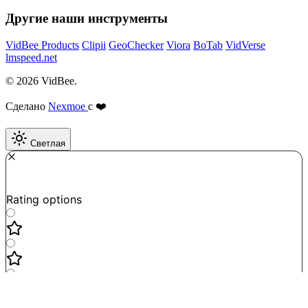
Другие наши инструменты
VidBee Products
Clipii
GeoChecker
Viora
BoTab
VidVerse
lmspeed.net
© 2026 VidBee.
Сделано
Nexmoe
с ❤️
Светлая
Required
How do you like this tool?
Rating options