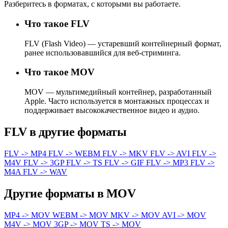
Разберитесь в форматах, с которыми вы работаете.
Что такое FLV
FLV (Flash Video) — устаревший контейнерный формат,
ранее использовавшийся для веб-стриминга.
Что такое MOV
MOV — мультимедийный контейнер, разработанный
Apple. Часто используется в монтажных процессах и
поддерживает высококачественное видео и аудио.
FLV в другие форматы
FLV -> MP4
FLV -> WEBM
FLV -> MKV
FLV -> AVI
FLV ->
M4V
FLV -> 3GP
FLV -> TS
FLV -> GIF
FLV -> MP3
FLV ->
M4A
FLV -> WAV
Другие форматы в MOV
MP4 -> MOV
WEBM -> MOV
MKV -> MOV
AVI -> MOV
M4V -> MOV
3GP -> MOV
TS -> MOV