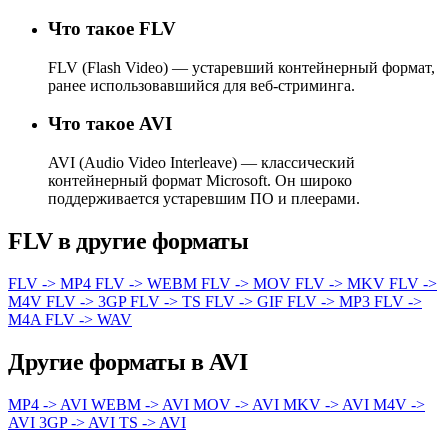
Что такое FLV
FLV (Flash Video) — устаревший контейнерный формат,
ранее использовавшийся для веб-стриминга.
Что такое AVI
AVI (Audio Video Interleave) — классический
контейнерный формат Microsoft. Он широко
поддерживается устаревшим ПО и плеерами.
FLV в другие форматы
FLV -> MP4
FLV -> WEBM
FLV -> MOV
FLV -> MKV
FLV ->
M4V
FLV -> 3GP
FLV -> TS
FLV -> GIF
FLV -> MP3
FLV ->
M4A
FLV -> WAV
Другие форматы в AVI
MP4 -> AVI
WEBM -> AVI
MOV -> AVI
MKV -> AVI
M4V ->
AVI
3GP -> AVI
TS -> AVI