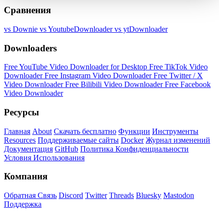
Сравнения
vs Downie
vs YoutubeDownloader
vs ytDownloader
Downloaders
Free YouTube Video Downloader for Desktop
Free TikTok Video
Downloader
Free Instagram Video Downloader
Free Twitter / X
Video Downloader
Free Bilibili Video Downloader
Free Facebook
Video Downloader
Ресурсы
Главная
About
Скачать бесплатно
Функции
Инструменты
Resources
Поддерживаемые сайты
Docker
Журнал изменений
Документация
GitHub
Политика Конфиденциальности
Условия Использования
Компания
Обратная Связь
Discord
Twitter
Threads
Bluesky
Mastodon
Поддержка