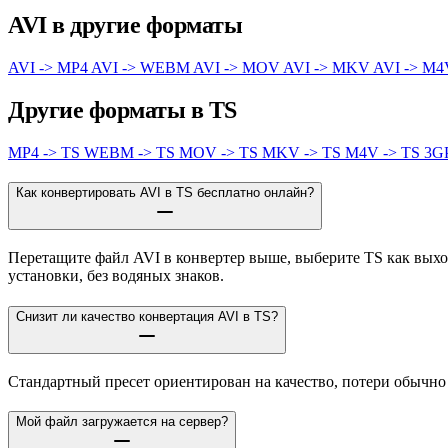
AVI в другие форматы
AVI -> MP4
AVI -> WEBM
AVI -> MOV
AVI -> MKV
AVI -> M
Другие форматы в TS
MP4 -> TS
WEBM -> TS
MOV -> TS
MKV -> TS
M4V -> TS
3G
Как конвертировать AVI в TS бесплатно онлайн?
Перетащите файл AVI в конвертер выше, выберите TS как выхо
установки, без водяных знаков.
Снизит ли качество конвертация AVI в TS?
Стандартный пресет ориентирован на качество, потери обычно
Мой файл загружается на сервер?