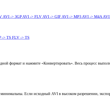
4V
AVI -> 3GP
AVI -> FLV
AVI -> GIF
AVI -> MP3
AVI -> M4A
AVI
P -> TS
FLV -> TS
дной формат и нажмите «Конвертировать». Весь процесс выполня
 минимальны. Если исходный AVI в высоком разрешении, экспор