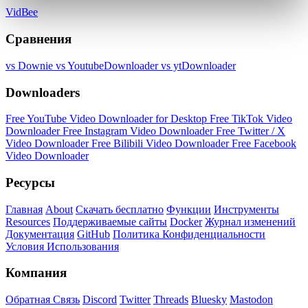
VidBee
Сравнения
vs Downie
vs YoutubeDownloader
vs ytDownloader
Downloaders
Free YouTube Video Downloader for Desktop
Free TikTok Video
Downloader
Free Instagram Video Downloader
Free Twitter / X
Video Downloader
Free Bilibili Video Downloader
Free Facebook
Video Downloader
Ресурсы
Главная
About
Скачать бесплатно
Функции
Инструменты
Resources
Поддерживаемые сайты
Docker
Журнал изменений
Документация
GitHub
Политика Конфиденциальности
Условия Использования
Компания
Обратная Связь
Discord
Twitter
Threads
Bluesky
Mastodon