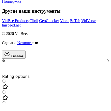
Поддержка
Другие наши инструменты
VidBee Products
Clipii
GeoChecker
Viora
BoTab
VidVerse
lmspeed.net
© 2026 VidBee.
Сделано
Nexmoe
с ❤️
Светлая
Required
How do you like this tool?
Rating options