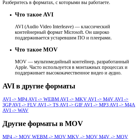
Разберитесь в форматах, с которыми вы работаете.
Что такое AVI
AVI (Audio Video Interleave) — классический
контейнерный формат Microsoft. Он широко
поддерживается устаревшим ПО и плеерами.
Что такое MOV
MOV — мультимедийный контейнер, разработанный
Apple. Часто используется в монтажных процессах и
поддерживает высококачественное видео и аудио.
AVI в другие форматы
AVI -> MP4
AVI -> WEBM
AVI -> MKV
AVI -> M4V
AVI ->
3GP
AVI -> FLV
AVI -> TS
AVI -> GIF
AVI -> MP3
AVI -> M4A
AVI -> WAV
Другие форматы в MOV
MP4 -> MOV
WEBM -> MOV
MKV -> MOV
M4V -> MOV