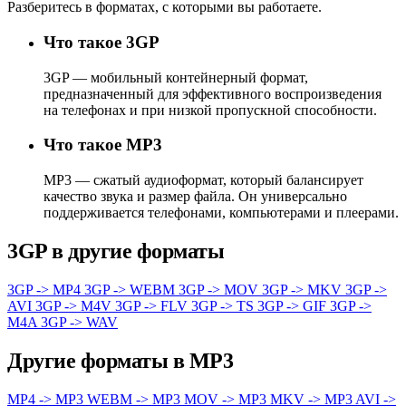
Разберитесь в форматах, с которыми вы работаете.
Что такое 3GP
3GP — мобильный контейнерный формат,
предназначенный для эффективного воспроизведения
на телефонах и при низкой пропускной способности.
Что такое MP3
MP3 — сжатый аудиоформат, который балансирует
качество звука и размер файла. Он универсально
поддерживается телефонами, компьютерами и плеерами.
3GP в другие форматы
3GP -> MP4
3GP -> WEBM
3GP -> MOV
3GP -> MKV
3GP ->
AVI
3GP -> M4V
3GP -> FLV
3GP -> TS
3GP -> GIF
3GP ->
M4A
3GP -> WAV
Другие форматы в MP3
MP4 -> MP3
WEBM -> MP3
MOV -> MP3
MKV -> MP3
AVI ->