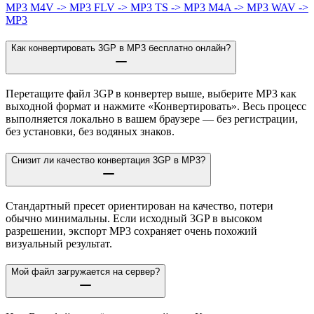
MP3
M4V -> MP3
FLV -> MP3
TS -> MP3
M4A -> MP3
WAV ->
MP3
Как конвертировать 3GP в MP3 бесплатно онлайн?
Перетащите файл 3GP в конвертер выше, выберите MP3 как
выходной формат и нажмите «Конвертировать». Весь процесс
выполняется локально в вашем браузере — без регистрации,
без установки, без водяных знаков.
Снизит ли качество конвертация 3GP в MP3?
Стандартный пресет ориентирован на качество, потери
обычно минимальны. Если исходный 3GP в высоком
разрешении, экспорт MP3 сохраняет очень похожий
визуальный результат.
Мой файл загружается на сервер?