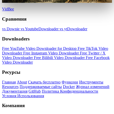
Полностью бесплатно. Регистрация и аккаунт не требуются.
VidBee
Сравнения
vs Downie
vs YoutubeDownloader
vs ytDownloader
Downloaders
Free YouTube Video Downloader for Desktop
Free TikTok Video
Downloader
Free Instagram Video Downloader
Free Twitter / X
Video Downloader
Free Bilibili Video Downloader
Free Facebook
Video Downloader
Ресурсы
Главная
About
Скачать бесплатно
Функции
Инструменты
Resources
Поддерживаемые сайты
Docker
Журнал изменений
Документация
GitHub
Политика Конфиденциальности
Условия Использования
Компания