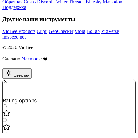
Обратная Связь
Discord
Twitter
Threads
Bluesky
Mastodon
Поддержка
Другие наши инструменты
VidBee Products
Clipii
GeoChecker
Viora
BoTab
VidVerse
lmspeed.net
© 2026 VidBee.
Сделано
Nexmoe
с ❤️
Светлая
Required
How do you like this tool?
Rating options