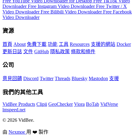
Free YouTube Video Downloader for Desktop
Free TikTok Video
Downloader
Free Instagram Video Downloader
Free Twitter / X
Video Downloader
Free Bilibili Video Downloader
Free Facebook
Video Downloader
資源
首頁
About
免費下載
功能
工具
Resources
支援的網站
Docker
更新日誌
文件
GitHub
隱私政策
條款和條件
公司
意見回饋
Discord
Twitter
Threads
Bluesky
Mastodon
支援
我們的其他工具
VidBee Products
Clipii
GeoChecker
Viora
BoTab
VidVerse
lmspeed.net
© 2026 VidBee.
由
Nexmoe
用 ❤️ 製作