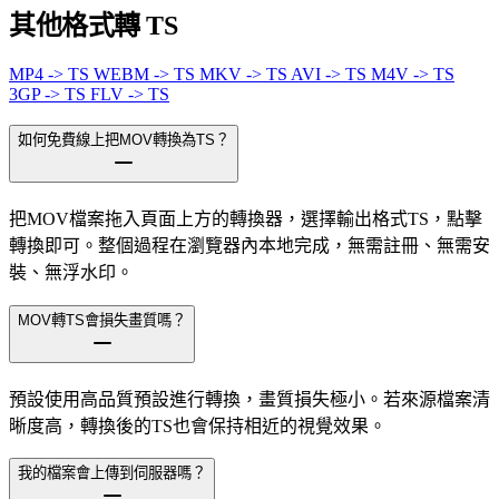
其他格式轉 TS
MP4 -> TS
WEBM -> TS
MKV -> TS
AVI -> TS
M4V -> TS
3GP -> TS
FLV -> TS
如何免費線上把MOV轉換為TS？
把MOV檔案拖入頁面上方的轉換器，選擇輸出格式TS，點擊
轉換即可。整個過程在瀏覽器內本地完成，無需註冊、無需安
裝、無浮水印。
MOV轉TS會損失畫質嗎？
預設使用高品質預設進行轉換，畫質損失極小。若來源檔案清
晰度高，轉換後的TS也會保持相近的視覺效果。
我的檔案會上傳到伺服器嗎？