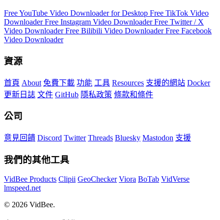
Free YouTube Video Downloader for Desktop
Free TikTok Video
Downloader
Free Instagram Video Downloader
Free Twitter / X
Video Downloader
Free Bilibili Video Downloader
Free Facebook
Video Downloader
資源
首頁
About
免費下載
功能
工具
Resources
支援的網站
Docker
更新日誌
文件
GitHub
隱私政策
條款和條件
公司
意見回饋
Discord
Twitter
Threads
Bluesky
Mastodon
支援
我們的其他工具
VidBee Products
Clipii
GeoChecker
Viora
BoTab
VidVerse
lmspeed.net
© 2026 VidBee.