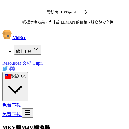
贊助商
LMSpeed
-
選擇供應商前，先比較 LLM API 的價格、速度與安全性
VidBee
線上工具
Resources
文檔
Clipii
繁體中文
免費下載
免費下載
MKV轉M4V轉換器