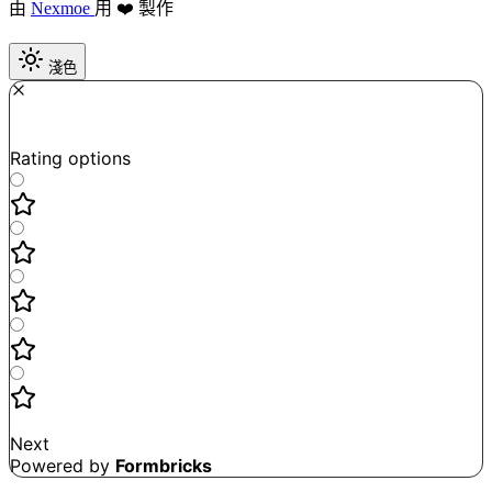
由
Nexmoe
用 ❤️ 製作
淺色
Required
How do you like this tool?
Rating options
Not good
Very satisfied
Next
Powered by
Formbricks