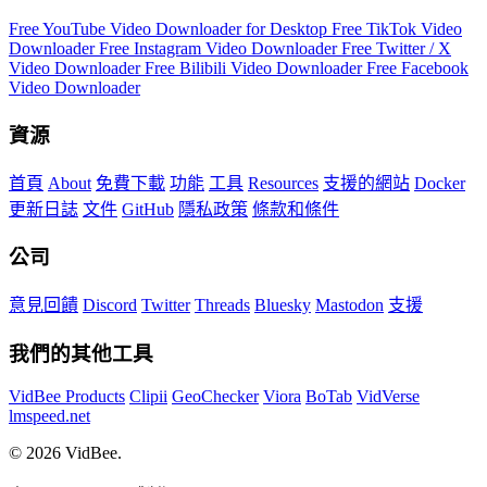
Free YouTube Video Downloader for Desktop
Free TikTok Video
Downloader
Free Instagram Video Downloader
Free Twitter / X
Video Downloader
Free Bilibili Video Downloader
Free Facebook
Video Downloader
資源
首頁
About
免費下載
功能
工具
Resources
支援的網站
Docker
更新日誌
文件
GitHub
隱私政策
條款和條件
公司
意見回饋
Discord
Twitter
Threads
Bluesky
Mastodon
支援
我們的其他工具
VidBee Products
Clipii
GeoChecker
Viora
BoTab
VidVerse
lmspeed.net
© 2026 VidBee.