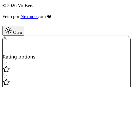
© 2026 VidBee.
Feito por
Nexmoe
com ❤️
Claro
Required
How do you like this tool?
Rating options
Not good
Very satisfied