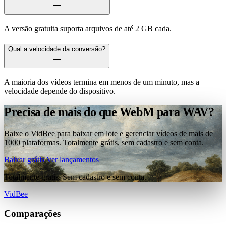
A versão gratuita suporta arquivos de até 2 GB cada.
Qual a velocidade da conversão?
A maioria dos vídeos termina em menos de um minuto, mas a
velocidade depende do dispositivo.
Precisa de mais do que WebM para WAV?
Baixe o VidBee para baixar em lote e gerenciar vídeos de mais de
1000 plataformas. Totalmente grátis, sem cadastro e sem conta.
Baixar grátis
Ver lançamentos
Totalmente grátis. Sem cadastro e sem conta.
VidBee
Comparações