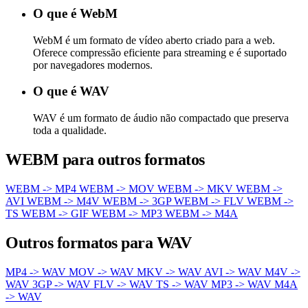
O que é WebM
WebM é um formato de vídeo aberto criado para a web.
Oferece compressão eficiente para streaming e é suportado
por navegadores modernos.
O que é WAV
WAV é um formato de áudio não compactado que preserva
toda a qualidade.
WEBM para outros formatos
WEBM -> MP4
WEBM -> MOV
WEBM -> MKV
WEBM ->
AVI
WEBM -> M4V
WEBM -> 3GP
WEBM -> FLV
WEBM ->
TS
WEBM -> GIF
WEBM -> MP3
WEBM -> M4A
Outros formatos para WAV
MP4 -> WAV
MOV -> WAV
MKV -> WAV
AVI -> WAV
M4V ->
WAV
3GP -> WAV
FLV -> WAV
TS -> WAV
MP3 -> WAV
M4A
-> WAV