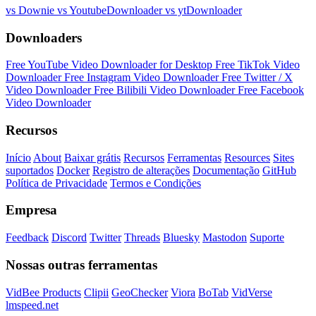
vs Downie
vs YoutubeDownloader
vs ytDownloader
Downloaders
Free YouTube Video Downloader for Desktop
Free TikTok Video
Downloader
Free Instagram Video Downloader
Free Twitter / X
Video Downloader
Free Bilibili Video Downloader
Free Facebook
Video Downloader
Recursos
Início
About
Baixar grátis
Recursos
Ferramentas
Resources
Sites
suportados
Docker
Registro de alterações
Documentação
GitHub
Política de Privacidade
Termos e Condições
Empresa
Feedback
Discord
Twitter
Threads
Bluesky
Mastodon
Suporte
Nossas outras ferramentas
VidBee Products
Clipii
GeoChecker
Viora
BoTab
VidVerse
lmspeed.net