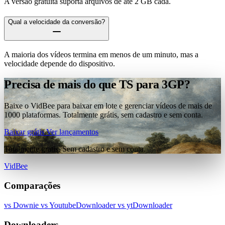
A versão gratuita suporta arquivos de até 2 GB cada.
Qual a velocidade da conversão?
A maioria dos vídeos termina em menos de um minuto, mas a
velocidade depende do dispositivo.
Precisa de mais do que TS para 3GP?
Baixe o VidBee para baixar em lote e gerenciar vídeos de mais de
1000 plataformas. Totalmente grátis, sem cadastro e sem conta.
Baixar grátis
Ver lançamentos
Totalmente grátis. Sem cadastro e sem conta.
VidBee
Comparações
vs Downie
vs YoutubeDownloader
vs ytDownloader
Downloaders