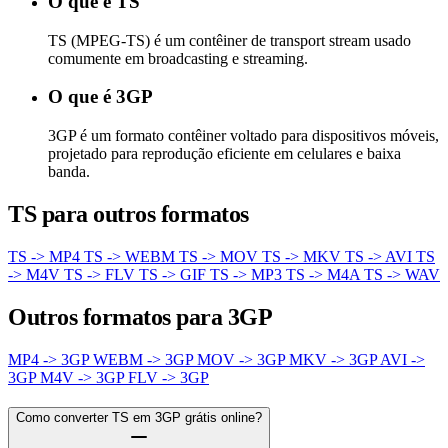
O que é TS
TS (MPEG-TS) é um contêiner de transport stream usado
comumente em broadcasting e streaming.
O que é 3GP
3GP é um formato contêiner voltado para dispositivos móveis,
projetado para reprodução eficiente em celulares e baixa
banda.
TS para outros formatos
TS -> MP4
TS -> WEBM
TS -> MOV
TS -> MKV
TS -> AVI
TS
-> M4V
TS -> FLV
TS -> GIF
TS -> MP3
TS -> M4A
TS -> WAV
Outros formatos para 3GP
MP4 -> 3GP
WEBM -> 3GP
MOV -> 3GP
MKV -> 3GP
AVI ->
3GP
M4V -> 3GP
FLV -> 3GP
Como converter TS em 3GP grátis online?