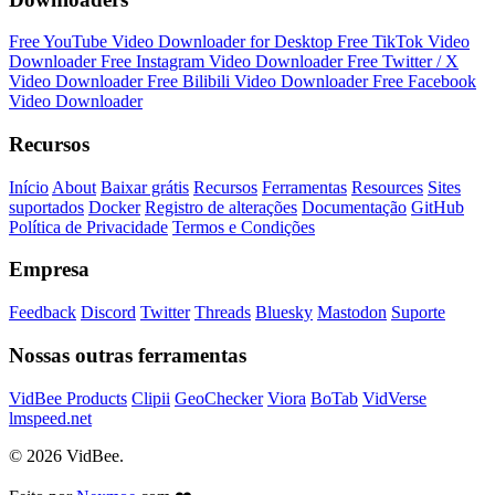
Free YouTube Video Downloader for Desktop
Free TikTok Video
Downloader
Free Instagram Video Downloader
Free Twitter / X
Video Downloader
Free Bilibili Video Downloader
Free Facebook
Video Downloader
Recursos
Início
About
Baixar grátis
Recursos
Ferramentas
Resources
Sites
suportados
Docker
Registro de alterações
Documentação
GitHub
Política de Privacidade
Termos e Condições
Empresa
Feedback
Discord
Twitter
Threads
Bluesky
Mastodon
Suporte
Nossas outras ferramentas
VidBee Products
Clipii
GeoChecker
Viora
BoTab
VidVerse
lmspeed.net
© 2026 VidBee.