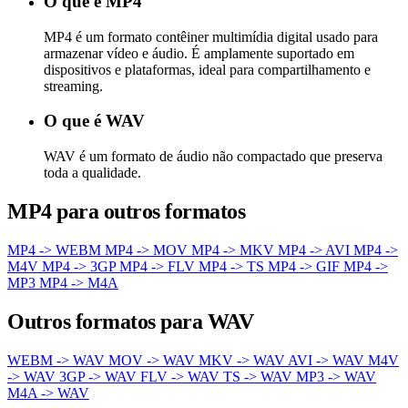
O que é MP4
MP4 é um formato contêiner multimídia digital usado para
armazenar vídeo e áudio. É amplamente suportado em
dispositivos e plataformas, ideal para compartilhamento e
streaming.
O que é WAV
WAV é um formato de áudio não compactado que preserva
toda a qualidade.
MP4 para outros formatos
MP4 -> WEBM
MP4 -> MOV
MP4 -> MKV
MP4 -> AVI
MP4 ->
M4V
MP4 -> 3GP
MP4 -> FLV
MP4 -> TS
MP4 -> GIF
MP4 ->
MP3
MP4 -> M4A
Outros formatos para WAV
WEBM -> WAV
MOV -> WAV
MKV -> WAV
AVI -> WAV
M4V
-> WAV
3GP -> WAV
FLV -> WAV
TS -> WAV
MP3 -> WAV
M4A -> WAV