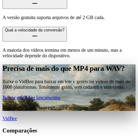
A versão gratuita suporta arquivos de até 2 GB cada.
Qual a velocidade da conversão?
A maioria dos vídeos termina em menos de um minuto, mas a
velocidade depende do dispositivo.
Precisa de mais do que MP4 para WAV?
Baixe o VidBee para baixar em lote e gerenciar vídeos de mais de
1000 plataformas. Totalmente grátis, sem cadastro e sem conta.
Baixar grátis
Ver lançamentos
Totalmente grátis. Sem cadastro e sem conta.
VidBee
Comparações