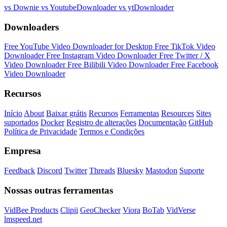
vs Downie
vs YoutubeDownloader
vs ytDownloader
Downloaders
Free YouTube Video Downloader for Desktop
Free TikTok Video
Downloader
Free Instagram Video Downloader
Free Twitter / X
Video Downloader
Free Bilibili Video Downloader
Free Facebook
Video Downloader
Recursos
Início
About
Baixar grátis
Recursos
Ferramentas
Resources
Sites
suportados
Docker
Registro de alterações
Documentação
GitHub
Política de Privacidade
Termos e Condições
Empresa
Feedback
Discord
Twitter
Threads
Bluesky
Mastodon
Suporte
Nossas outras ferramentas
VidBee Products
Clipii
GeoChecker
Viora
BoTab
VidVerse
lmspeed.net