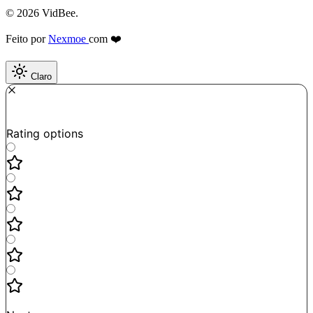
© 2026 VidBee.
Feito por
Nexmoe
com ❤️
Claro
Required
How do you like this tool?
Rating options
Not good
Very satisfied