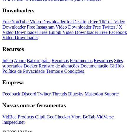
Downloaders
Free YouTube Video Downloader for Desktop
Free TikTok Video
Downloader
Free Instagram Video Downloader
Free Twitter / X
Video Downloader
Free Bilibili Video Downloader
Free Facebook
Video Downloader
Recursos
Início
About
Baixar grátis
Recursos
Ferramentas
Resources
Sites
suportados
Docker
Registro de alterações
Documentação
GitHub
Política de Privacidade
Termos e Condições
Empresa
Feedback
Discord
Twitter
Threads
Bluesky
Mastodon
Suporte
Nossas outras ferramentas
VidBee Products
Clipii
GeoChecker
Viora
BoTab
VidVerse
lmspeed.net