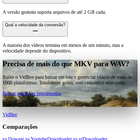
A versão gratuita suporta arquivos de até 2 GB cada.
Qual a velocidade da conversão?
A maioria dos vídeos termina em menos de um minuto, mas a
velocidade depende do dispositivo.
Precisa de mais do que MKV para WAV?
Baixe o VidBee para baixar em lote e gerenciar vídeos de mais de
1000 plataformas. Totalmente grátis, sem cadastro e sem conta.
Baixar grátis
Ver lançamentos
Totalmente grátis. Sem cadastro e sem conta.
VidBee
Comparações
vs Downie
vs YoutubeDownloader
vs ytDownloader