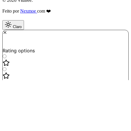
© 2026 VidBee.
Feito por
Nexmoe
com ❤️
Claro
Required
How do you like this tool?
Rating options
Not good
Very satisfied
Next