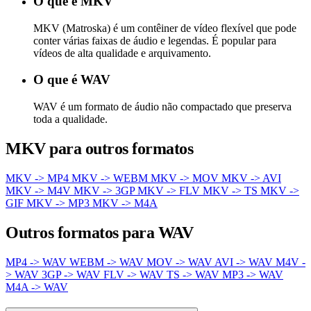
O que é MKV
MKV (Matroska) é um contêiner de vídeo flexível que pode
conter várias faixas de áudio e legendas. É popular para
vídeos de alta qualidade e arquivamento.
O que é WAV
WAV é um formato de áudio não compactado que preserva
toda a qualidade.
MKV para outros formatos
MKV -> MP4
MKV -> WEBM
MKV -> MOV
MKV -> AVI
MKV -> M4V
MKV -> 3GP
MKV -> FLV
MKV -> TS
MKV ->
GIF
MKV -> MP3
MKV -> M4A
Outros formatos para WAV
MP4 -> WAV
WEBM -> WAV
MOV -> WAV
AVI -> WAV
M4V -
> WAV
3GP -> WAV
FLV -> WAV
TS -> WAV
MP3 -> WAV
M4A -> WAV