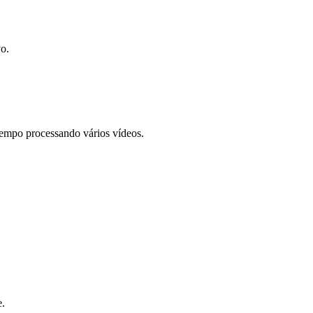
o.
empo processando vários vídeos.
e.