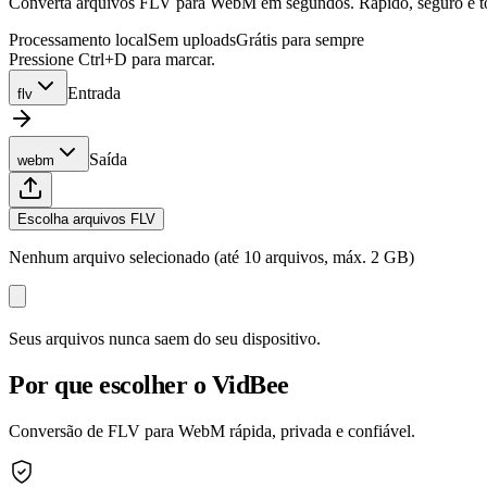
Converta arquivos FLV para WebM em segundos. Rápido, seguro e tota
Processamento local
Sem uploads
Grátis para sempre
Pressione Ctrl+D para marcar.
Entrada
flv
Saída
webm
Escolha arquivos FLV
Nenhum arquivo selecionado (até 10 arquivos, máx. 2 GB)
Seus arquivos nunca saem do seu dispositivo.
Por que escolher o VidBee
Conversão de FLV para WebM rápida, privada e confiável.