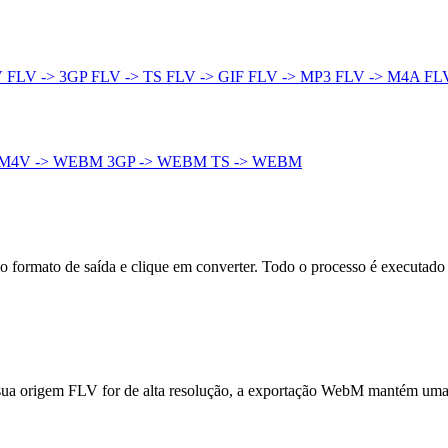
V
FLV -> 3GP
FLV -> TS
FLV -> GIF
FLV -> MP3
FLV -> M4A
FL
M4V -> WEBM
3GP -> WEBM
TS -> WEBM
formato de saída e clique em converter. Todo o processo é executado
 sua origem FLV for de alta resolução, a exportação WebM mantém uma 