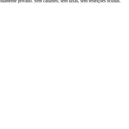
lmente privado. Sem cadastro, sem taxas, sem restrições ocultas.