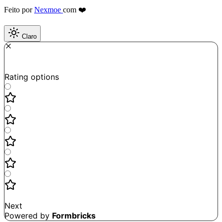
Feito por
Nexmoe
com ❤️
Claro
Required
How do you like this tool?
Rating options
Not good
Very satisfied
Next
Powered by
Formbricks