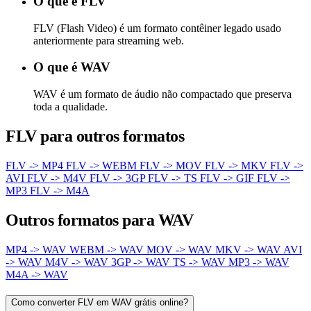
O que é FLV
FLV (Flash Video) é um formato contêiner legado usado
anteriormente para streaming web.
O que é WAV
WAV é um formato de áudio não compactado que preserva
toda a qualidade.
FLV para outros formatos
FLV -> MP4
FLV -> WEBM
FLV -> MOV
FLV -> MKV
FLV ->
AVI
FLV -> M4V
FLV -> 3GP
FLV -> TS
FLV -> GIF
FLV ->
MP3
FLV -> M4A
Outros formatos para WAV
MP4 -> WAV
WEBM -> WAV
MOV -> WAV
MKV -> WAV
AVI
-> WAV
M4V -> WAV
3GP -> WAV
TS -> WAV
MP3 -> WAV
M4A -> WAV
Como converter FLV em WAV grátis online?