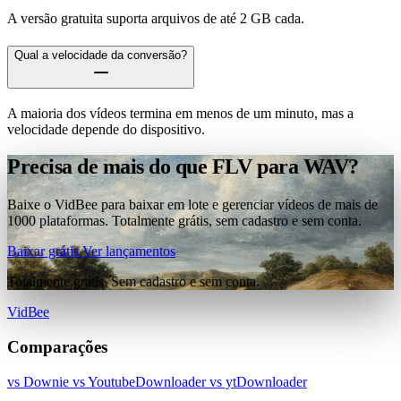
A versão gratuita suporta arquivos de até 2 GB cada.
Qual a velocidade da conversão?
A maioria dos vídeos termina em menos de um minuto, mas a
velocidade depende do dispositivo.
Precisa de mais do que FLV para WAV?
Baixe o VidBee para baixar em lote e gerenciar vídeos de mais de
1000 plataformas. Totalmente grátis, sem cadastro e sem conta.
Baixar grátis
Ver lançamentos
Totalmente grátis. Sem cadastro e sem conta.
VidBee
Comparações
vs Downie
vs YoutubeDownloader
vs ytDownloader