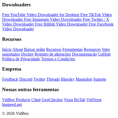
Downloaders
Free YouTube Video Downloader for Desktop
Free TikTok Video
Downloader
Free Instagram Video Downloader
Free Twitter / X
Video Downloader
Free Bilibili Video Downloader
Free Facebook
Video Downloader
Recursos
Início
About
Baixar grátis
Recursos
Ferramentas
Resources
Sites
suportados
Docker
Registro de alterações
Documentação
GitHub
Política de Privacidade
Termos e Condições
Empresa
Feedback
Discord
Twitter
Threads
Bluesky
Mastodon
Suporte
Nossas outras ferramentas
VidBee Products
Clipii
GeoChecker
Viora
BoTab
VidVerse
lmspeed.net
© 2026 VidBee.