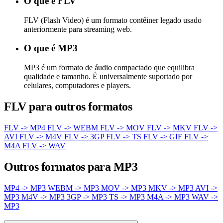
O que é FLV
FLV (Flash Video) é um formato contêiner legado usado
anteriormente para streaming web.
O que é MP3
MP3 é um formato de áudio compactado que equilibra
qualidade e tamanho. É universalmente suportado por
celulares, computadores e players.
FLV para outros formatos
FLV -> MP4
FLV -> WEBM
FLV -> MOV
FLV -> MKV
FLV ->
AVI
FLV -> M4V
FLV -> 3GP
FLV -> TS
FLV -> GIF
FLV ->
M4A
FLV -> WAV
Outros formatos para MP3
MP4 -> MP3
WEBM -> MP3
MOV -> MP3
MKV -> MP3
AVI ->
MP3
M4V -> MP3
3GP -> MP3
TS -> MP3
M4A -> MP3
WAV ->
MP3