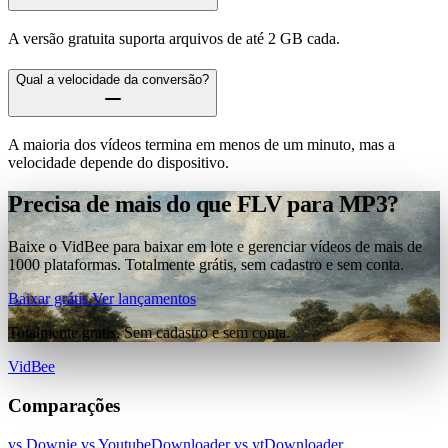
A versão gratuita suporta arquivos de até 2 GB cada.
Qual a velocidade da conversão?
A maioria dos vídeos termina em menos de um minuto, mas a
velocidade depende do dispositivo.
Precisa de mais do que FLV para MP3?
Baixe o VidBee para baixar em lote e gerenciar vídeos de mais de
1000 plataformas. Totalmente grátis, sem cadastro e sem conta.
Baixar grátis
Ver lançamentos
Totalmente grátis. Sem cadastro e sem conta.
VidBee
Comparações
vs Downie
vs YoutubeDownloader
vs ytDownloader