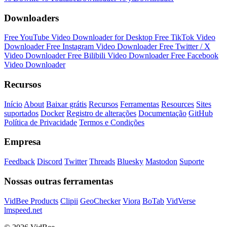
Downloaders
Free YouTube Video Downloader for Desktop
Free TikTok Video
Downloader
Free Instagram Video Downloader
Free Twitter / X
Video Downloader
Free Bilibili Video Downloader
Free Facebook
Video Downloader
Recursos
Início
About
Baixar grátis
Recursos
Ferramentas
Resources
Sites
suportados
Docker
Registro de alterações
Documentação
GitHub
Política de Privacidade
Termos e Condições
Empresa
Feedback
Discord
Twitter
Threads
Bluesky
Mastodon
Suporte
Nossas outras ferramentas
VidBee Products
Clipii
GeoChecker
Viora
BoTab
VidVerse
lmspeed.net