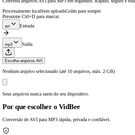
Converta arquivos AVI para MP3 em segundos. Rápido, seguro e totalm
Processamento local
Sem uploads
Grátis para sempre
Pressione Ctrl+D para marcar.
Entrada
avi
Saída
mp3
Escolha arquivos AVI
Nenhum arquivo selecionado (até 10 arquivos, máx. 2 GB)
Seus arquivos nunca saem do seu dispositivo.
Por que escolher o VidBee
Conversão de AVI para MP3 rápida, privada e confiável.