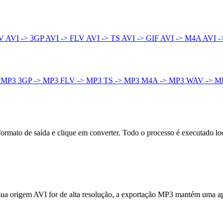
4V
AVI -> 3GP
AVI -> FLV
AVI -> TS
AVI -> GIF
AVI -> M4A
AVI 
 MP3
3GP -> MP3
FLV -> MP3
TS -> MP3
M4A -> MP3
WAV -> M
ormato de saída e clique em converter. Todo o processo é executado l
 sua origem AVI for de alta resolução, a exportação MP3 mantém uma ap