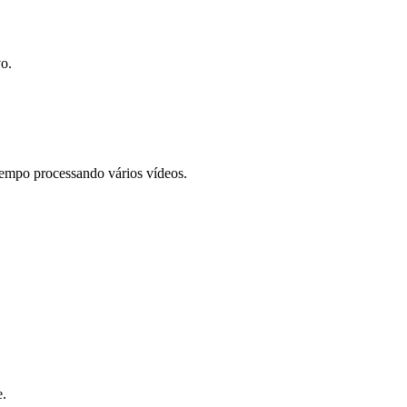
o.
empo processando vários vídeos.
e.