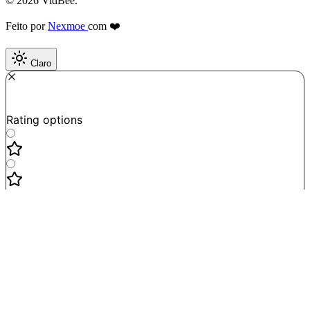
© 2026 VidBee.
Feito por
Nexmoe
com ❤️
Claro
Required
How do you like this tool?
Rating options
Not good
Very satisfied
Next