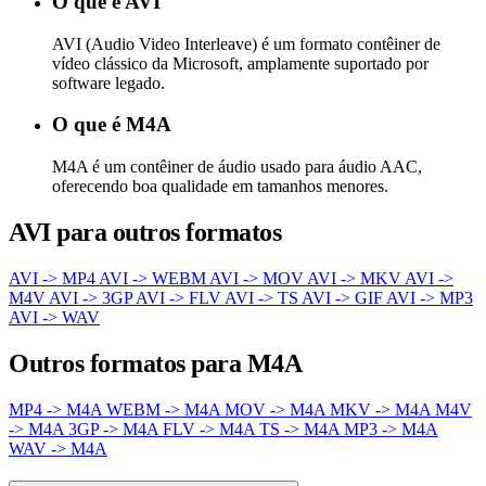
O que é AVI
AVI (Audio Video Interleave) é um formato contêiner de
vídeo clássico da Microsoft, amplamente suportado por
software legado.
O que é M4A
M4A é um contêiner de áudio usado para áudio AAC,
oferecendo boa qualidade em tamanhos menores.
AVI para outros formatos
AVI -> MP4
AVI -> WEBM
AVI -> MOV
AVI -> MKV
AVI ->
M4V
AVI -> 3GP
AVI -> FLV
AVI -> TS
AVI -> GIF
AVI -> MP3
AVI -> WAV
Outros formatos para M4A
MP4 -> M4A
WEBM -> M4A
MOV -> M4A
MKV -> M4A
M4V
-> M4A
3GP -> M4A
FLV -> M4A
TS -> M4A
MP3 -> M4A
WAV -> M4A