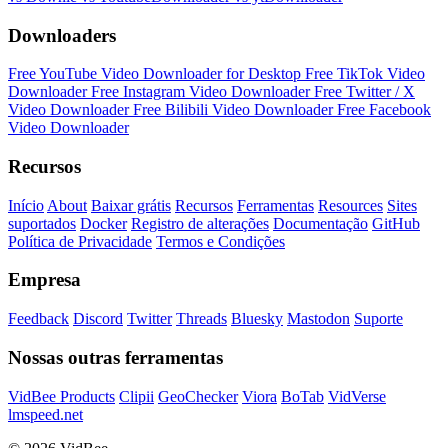
Downloaders
Free YouTube Video Downloader for Desktop
Free TikTok Video
Downloader
Free Instagram Video Downloader
Free Twitter / X
Video Downloader
Free Bilibili Video Downloader
Free Facebook
Video Downloader
Recursos
Início
About
Baixar grátis
Recursos
Ferramentas
Resources
Sites
suportados
Docker
Registro de alterações
Documentação
GitHub
Política de Privacidade
Termos e Condições
Empresa
Feedback
Discord
Twitter
Threads
Bluesky
Mastodon
Suporte
Nossas outras ferramentas
VidBee Products
Clipii
GeoChecker
Viora
BoTab
VidVerse
lmspeed.net