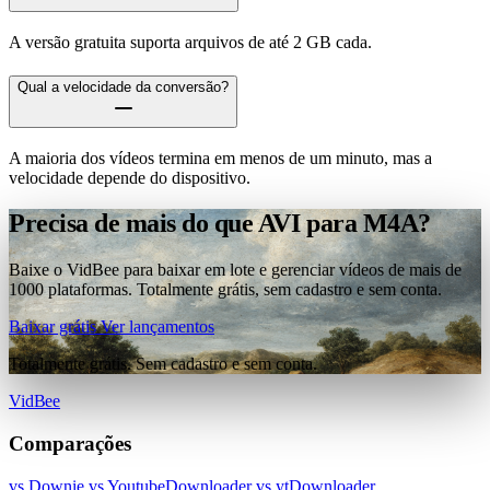
A versão gratuita suporta arquivos de até 2 GB cada.
Qual a velocidade da conversão?
A maioria dos vídeos termina em menos de um minuto, mas a
velocidade depende do dispositivo.
Precisa de mais do que AVI para M4A?
Baixe o VidBee para baixar em lote e gerenciar vídeos de mais de
1000 plataformas. Totalmente grátis, sem cadastro e sem conta.
Baixar grátis
Ver lançamentos
Totalmente grátis. Sem cadastro e sem conta.
VidBee
Comparações
vs Downie
vs YoutubeDownloader
vs ytDownloader