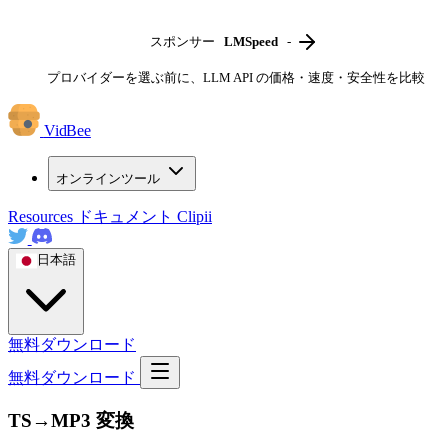
スポンサー
LMSpeed
-
プロバイダーを選ぶ前に、LLM API の価格・速度・安全性を比較
VidBee
オンラインツール
Resources
ドキュメント
Clipii
日本語
無料ダウンロード
無料ダウンロード
TS→MP3 変換