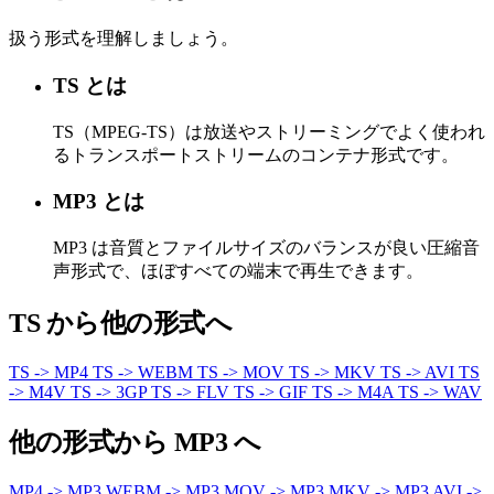
扱う形式を理解しましょう。
TS とは
TS（MPEG-TS）は放送やストリーミングでよく使われ
るトランスポートストリームのコンテナ形式です。
MP3 とは
MP3 は音質とファイルサイズのバランスが良い圧縮音
声形式で、ほぼすべての端末で再生できます。
TS から他の形式へ
TS -> MP4
TS -> WEBM
TS -> MOV
TS -> MKV
TS -> AVI
TS
-> M4V
TS -> 3GP
TS -> FLV
TS -> GIF
TS -> M4A
TS -> WAV
他の形式から MP3 へ
MP4 -> MP3
WEBM -> MP3
MOV -> MP3
MKV -> MP3
AVI ->