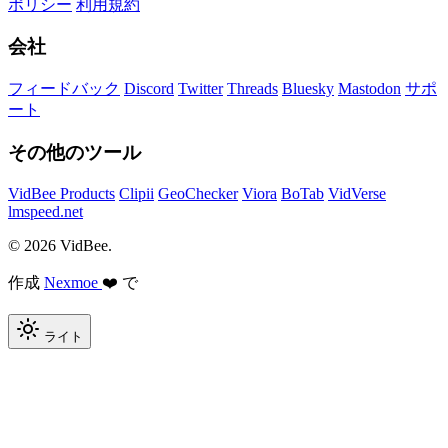
ポリシー
利用規約
会社
フィードバック
Discord
Twitter
Threads
Bluesky
Mastodon
サポ
ート
その他のツール
VidBee Products
Clipii
GeoChecker
Viora
BoTab
VidVerse
lmspeed.net
© 2026 VidBee.
作成
Nexmoe
❤️ で
ライト
Required
How do you like this tool?
Rating options