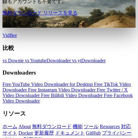
録もアカウントも不要です。
無料ダウンロード
リリースを見る
完全無料。登録不要、アカウント不要。
VidBee
比較
vs Downie
vs YoutubeDownloader
vs ytDownloader
Downloaders
Free YouTube Video Downloader for Desktop
Free TikTok Video
Downloader
Free Instagram Video Downloader
Free Twitter / X
Video Downloader
Free Bilibili Video Downloader
Free Facebook
Video Downloader
リソース
ホーム
About
無料ダウンロード
機能
ツール
Resources
対応
サイト
Docker
更新履歴
ドキュメント
GitHub
プライバシー